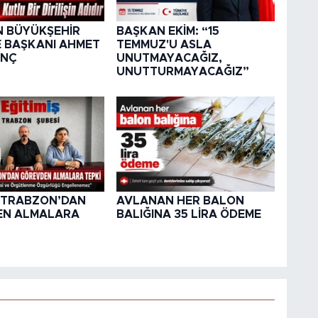
 BÜYÜKŞEHİR
BAŞKAN EKİM: “15
E BAŞKANI AHMET
TEMMUZ'U ASLA
ENÇ
UNUTMAYACAĞIZ,
UNUTTURMAYACAĞIZ”
Ş TRABZON’DAN
AVLANAN HER BALON
EN ALMALARA
BALIĞINA 35 LİRA ÖDEME