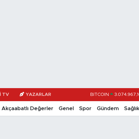
BITCOIN
3.074.967,1
I TV
YAZARLAR
DOLAR
47,598
Akçaabatlı Değerler
Genel
Spor
Gündem
Sağlı
EURO
55,0
STERLİN
64,24
GRAM ALTIN
6513.9