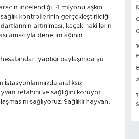
aracın incelendiği, 4 milyonu aşkın
K
ğlık kontrollerinin gerçekleştirildiği
G
dartlarının artırılması, kaçak nakillerin
G
ası amacıyla denetim ağının
1
B
 hesabından yaptığı paylaşımda şu
B
A
 İstasyonlarımızda aralıksız
an refahını ve sağlığını koruyor,
1
laşmasını sağlıyoruz. Sağlıklı hayvan,
S