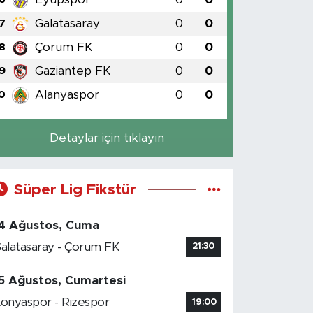
Galatasaray
0
0
7
Çorum FK
0
0
8
Gaziantep FK
0
0
9
Alanyaspor
0
0
0
Detaylar için tıklayın
Süper Lig Fikstür
4 Ağustos, Cuma
alatasaray - Çorum FK
21:30
5 Ağustos, Cumartesi
onyaspor - Rizespor
19:00