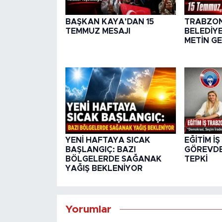
BAŞKAN KAYA’DAN 15
TRABZON
TEMMUZ MESAJI
BELEDİY
METİN G
YENİ HAFTAYA SICAK
EĞİTİM İ
BAŞLANGIÇ: BAZI
GÖREVD
BÖLGELERDE SAĞANAK
TEPKİ
YAĞIŞ BEKLENİYOR
Yorumlar