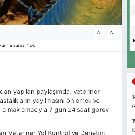
-
+
A
A
1
unma Süresi: 1 Dk
dan yapılan paylaşımda, veteriner
1
astalıkların yayılmasını önlemek ve
G
a almak amacıyla 7 gün 24 saat görev
1
K
en Veteriner Yol Kontrol ve Denetim