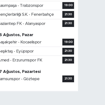
asımpaşa - Trabzonspor
19:00
ençlerbirliği S.K. - Fenerbahçe
21:30
aziantep FK - Alanyaspor
21:30
6 Ağustos, Pazar
aşakşehir - Kocaelispor
19:00
eşiktaş - Eyüpspor
21:30
med - Erzurumspor FK
21:30
7 Ağustos, Pazartesi
amsunspor - Göztepe
21:30