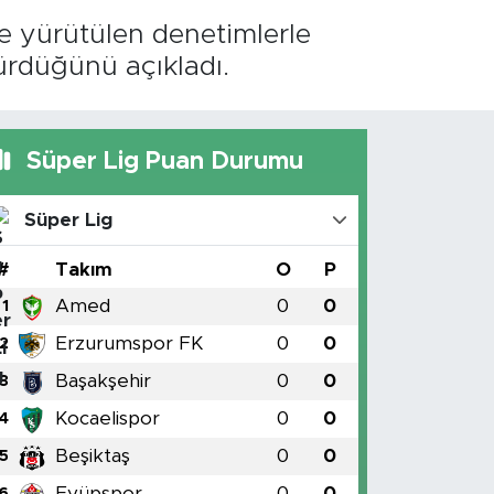
 yürütülen denetimlerle
ürdüğünü açıkladı.
Süper Lig Puan Durumu
Süper Lig
#
Takım
O
P
Amed
0
0
1
Erzurumspor FK
0
0
2
Başakşehir
0
0
3
Kocaelispor
0
0
4
Beşiktaş
0
0
5
Eyüpspor
0
0
6