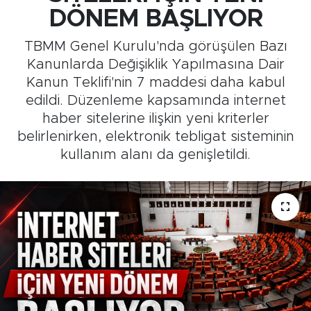
DÖNEM BAŞLIYOR
Medya
TBMM Genel Kurulu'nda görüşülen Bazı
Sağlık
Kanunlarda Değişiklik Yapılmasına Dair
Kanun Teklifi'nin 7 maddesi daha kabul
Siyaset
edildi. Düzenleme kapsamında internet
haber sitelerine ilişkin yeni kriterler
Teknoloji
belirlenirken, elektronik tebligat sisteminin
kullanım alanı da genişletildi.
GURBETTEN SILAYA
Foto Galeri
Köşe Yazarları
Manşet
Ulusal Son Dakika Haberleri