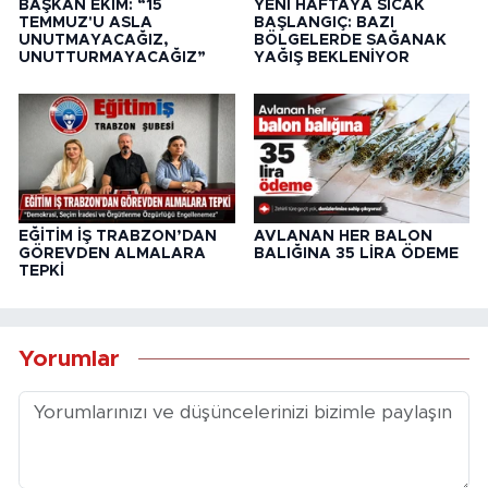
BAŞKAN EKİM: “15
YENİ HAFTAYA SICAK
TEMMUZ'U ASLA
BAŞLANGIÇ: BAZI
UNUTMAYACAĞIZ,
BÖLGELERDE SAĞANAK
UNUTTURMAYACAĞIZ”
YAĞIŞ BEKLENİYOR
EĞİTİM İŞ TRABZON’DAN
AVLANAN HER BALON
GÖREVDEN ALMALARA
BALIĞINA 35 LİRA ÖDEME
TEPKİ
Yorumlar