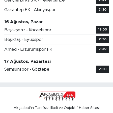
Gençlerbirliği S.K. - Fenerbahçe
Gaziantep FK - Alanyaspor
21:30
16 Ağustos, Pazar
Başakşehir - Kocaelispor
19:00
Beşiktaş - Eyüpspor
21:30
Amed - Erzurumspor FK
21:30
17 Ağustos, Pazartesi
Samsunspor - Göztepe
21:30
Akçaabat'ın Tarafsız, İlkeli ve Objektif Haber Sitesi