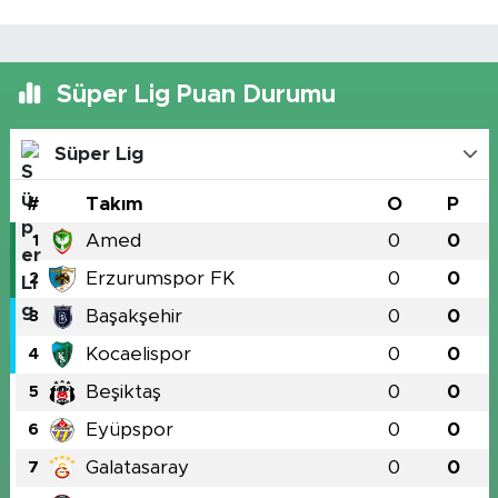
Süper Lig Puan Durumu
Süper Lig
#
Takım
O
P
Amed
0
0
1
Erzurumspor FK
0
0
2
Başakşehir
0
0
3
Kocaelispor
0
0
4
Beşiktaş
0
0
5
Eyüpspor
0
0
6
Galatasaray
0
0
7