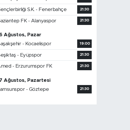
ençlerbirliği S.K. - Fenerbahçe
21:30
aziantep FK - Alanyaspor
21:30
6 Ağustos, Pazar
aşakşehir - Kocaelispor
19:00
eşiktaş - Eyüpspor
21:30
med - Erzurumspor FK
21:30
7 Ağustos, Pazartesi
amsunspor - Göztepe
21:30