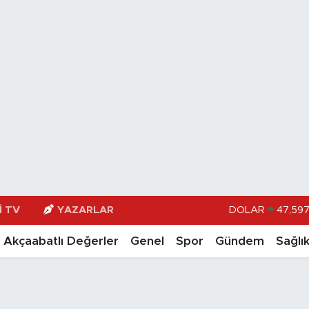
I TV
YAZARLAR
DOLAR
47,597
EURO
55,13
Akçaabatlı Değerler
Genel
Spor
Gündem
Sağlı
STERLİN
64,253
GRAM ALTIN
6518.2