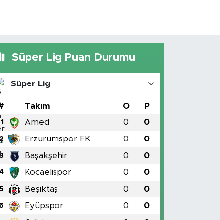
Süper Lig Puan Durumu
Süper Lig
#
Takım
O
P
Amed
0
0
1
Erzurumspor FK
0
0
2
Başakşehir
0
0
3
Kocaelispor
0
0
4
Beşiktaş
0
0
5
Eyüpspor
0
0
6