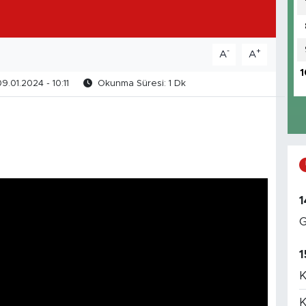
-
+
A
A
1
9.01.2024 - 10:11
Okunma Süresi: 1 Dk
1
G
1
K
K