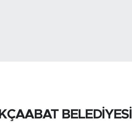
BİST100
13
BITCOIN
3.068.845,1
AKÇAABAT BELEDİYESİ