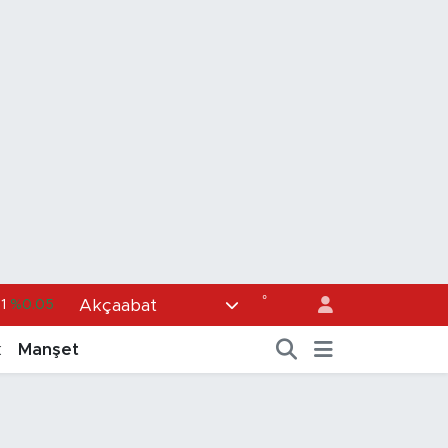
°
Akçaabat
1
%0.05
36
%0.18
k
Manşet
4
%0.22
3
%0.39