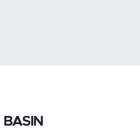
.703
%0
8
%0.66
 BASIN