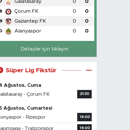
Galatasaray
0
0
7
Çorum FK
0
0
8
Gaziantep FK
0
0
9
Alanyaspor
0
0
0
Detaylar için tıklayın
Süper Lig Fikstür
4 Ağustos, Cuma
alatasaray - Çorum FK
21:30
5 Ağustos, Cumartesi
onyaspor - Rizespor
19:00
asımpaşa - Trabzonspor
19:00