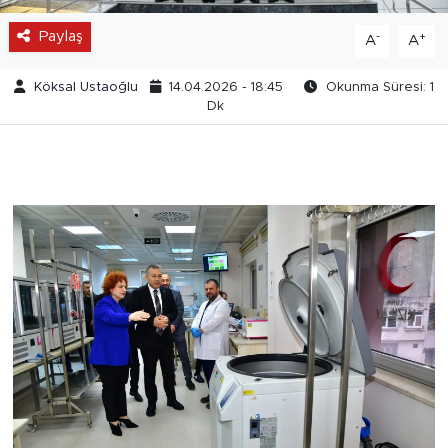
Paylaş
-
+
A
A
Köksal Ustaoğlu
14.04.2026 - 18:45
Okunma Süresi: 1
Dk