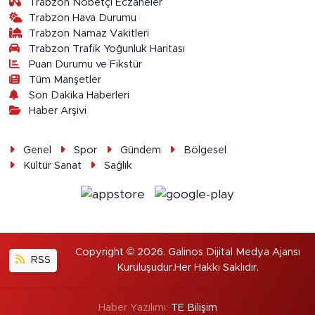
Trabzon Nöbetçi Eczaneler
Trabzon Hava Durumu
Trabzon Namaz Vakitleri
Trabzon Trafik Yoğunluk Haritası
Puan Durumu ve Fikstür
Tüm Manşetler
Son Dakika Haberleri
Haber Arşivi
Genel
Spor
Gündem
Bölgesel
Kültür Sanat
Sağlık
Copyright © 2026. Galinos Dijital Medya Ajansı
RSS
Kuruluşudur.Her Hakkı Saklıdır.
Haber Yazılımı:
TE Bilişim