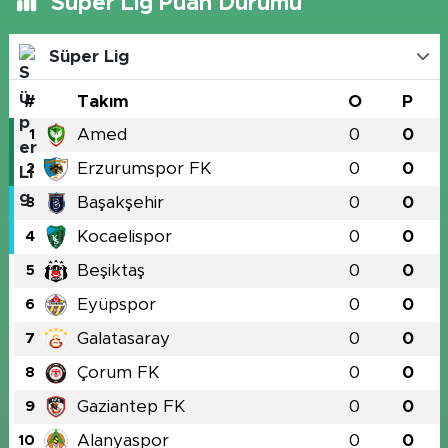
Süper Lig Puan Durumu
Süper Lig
#
Takım
O
P
Amed
0
0
1
Erzurumspor FK
0
0
2
Başakşehir
0
0
3
Kocaelispor
0
0
4
Beşiktaş
0
0
5
Eyüpspor
0
0
6
Galatasaray
0
0
7
Çorum FK
0
0
8
Gaziantep FK
0
0
9
Alanyaspor
0
0
10