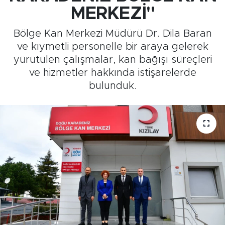
MERKEZİ"
Medya
Bölge Kan Merkezi Müdürü Dr. Dila Baran
Sağlık
ve kıymetli personelle bir araya gelerek
yürütülen çalışmalar, kan bağışı süreçleri
Siyaset
ve hizmetler hakkında istişarelerde
bulunduk.
Teknoloji
GURBETTEN SILAYA
Foto Galeri
Köşe Yazarları
Manşet
Ulusal Son Dakika Haberleri