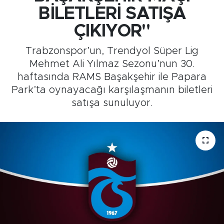
BİLETLERİ SATIŞA
Medya
ÇIKIYOR"
Sağlık
Trabzonspor’un, Trendyol Süper Lig
Mehmet Ali Yılmaz Sezonu’nun 30.
Siyaset
haftasında RAMS Başakşehir ile Papara
Park’ta oynayacağı karşılaşmanın biletleri
Teknoloji
satışa sunuluyor.
GURBETTEN SILAYA
Foto Galeri
Köşe Yazarları
Manşet
Ulusal Son Dakika Haberleri