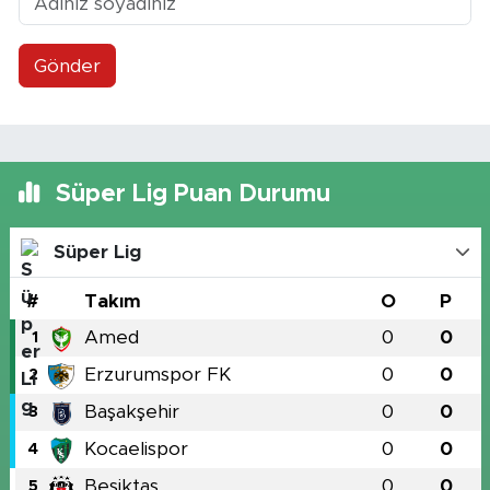
Gönder
Süper Lig Puan Durumu
Süper Lig
#
Takım
O
P
Amed
0
0
1
Erzurumspor FK
0
0
2
Başakşehir
0
0
3
Kocaelispor
0
0
4
Beşiktaş
0
0
5