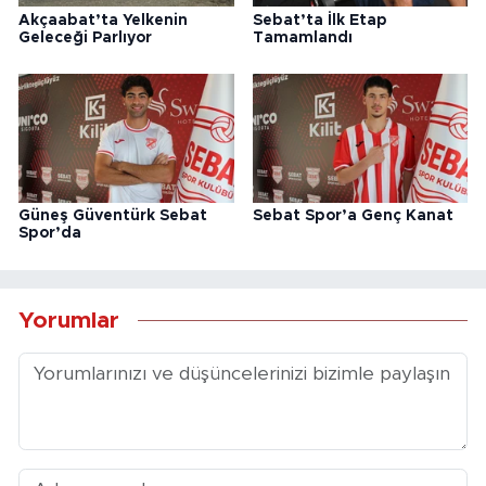
Akçaabat’ta Yelkenin
Sebat’ta İlk Etap
Geleceği Parlıyor
Tamamlandı
Güneş Güventürk Sebat
Sebat Spor’a Genç Kanat
Spor’da
Yorumlar