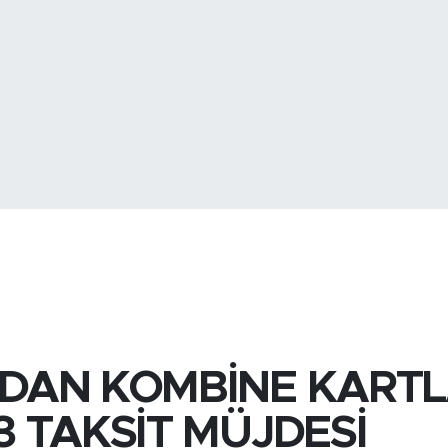
GRAM ALTIN
6660.5
BİST100
13.
DAN KOMBİNE KART
 TAKSİT MÜJDESİ