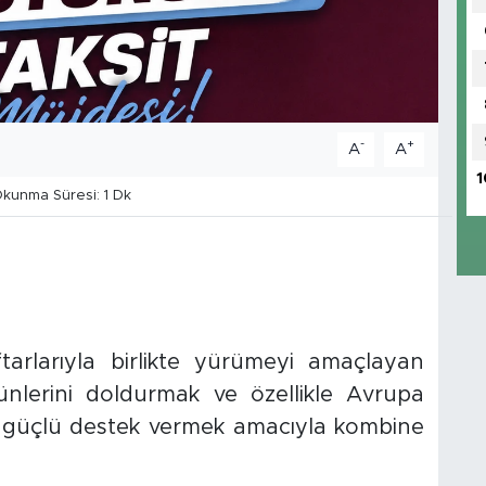
-
+
A
A
1
kunma Süresi: 1 Dk
tarlarıyla birlikte yürümeyi amaçlayan
nlerini doldurmak ve özellikle Avrupa
 güçlü destek vermek amacıyla kombine