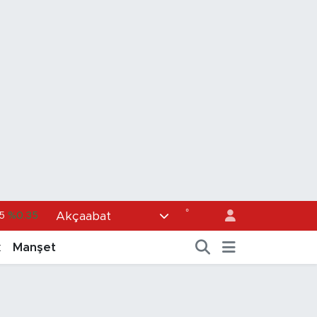
°
Akçaabat
5
%0.35
36
%0.18
k
Manşet
0
%0.32
1
%0.38