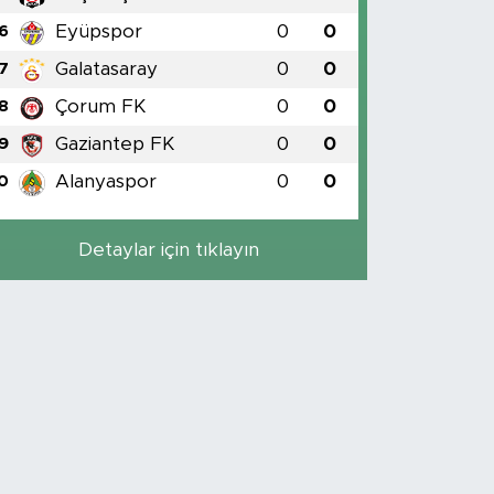
Eyüpspor
0
0
6
Galatasaray
0
0
7
Çorum FK
0
0
8
Gaziantep FK
0
0
9
Alanyaspor
0
0
0
Detaylar için tıklayın