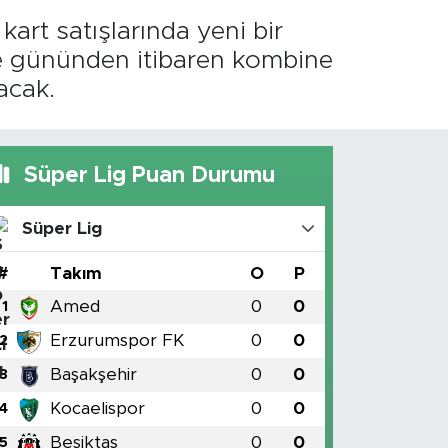
rt satışlarında yeni bir
e gününden itibaren kombine
acak.
Süper Lig Puan Durumu
Süper Lig
#
Takım
O
P
Amed
0
0
1
Erzurumspor FK
0
0
2
Başakşehir
0
0
3
Kocaelispor
0
0
4
Beşiktaş
0
0
5