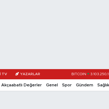
I TV
YAZARLAR
BITCOIN
3.103.250,1
DOLAR
47,74
Akçaabatlı Değerler
Genel
Spor
Gündem
Sağlı
EURO
55,251
STERLİN
64,481