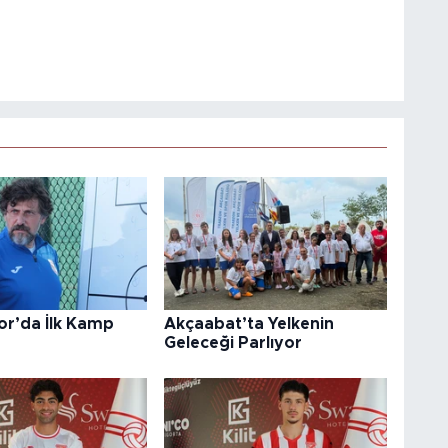
or’da İlk Kamp
Akçaabat’ta Yelkenin
Geleceği Parlıyor