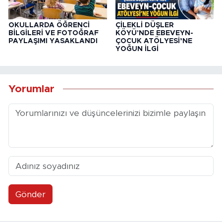
OKULLARDA ÖĞRENCİ
ÇİLEKLİ DÜŞLER
BİLGİLERİ VE FOTOĞRAF
KÖYÜ'NDE EBEVEYN-
PAYLAŞIMI YASAKLANDI
ÇOCUK ATÖLYESİ’NE
YOĞUN İLGİ
Yorumlar
Gönder