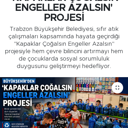
ENGELLER AZALSIN'
Medya
PROJESİ
Sağlık
Trabzon Büyükşehir Belediyesi, sıfır atık
çalışmaları kapsamında hayata geçirdiği
Siyaset
"Kapaklar Çoğalsın Engeller Azalsın"
projesiyle hem çevre bilincini artırmayı hem
Teknoloji
de çocuklarda sosyal sorumluluk
duygusunu geliştirmeyi hedefliyor.
GURBETTEN SILAYA
Foto Galeri
Köşe Yazarları
Manşet
Ulusal Son Dakika Haberleri