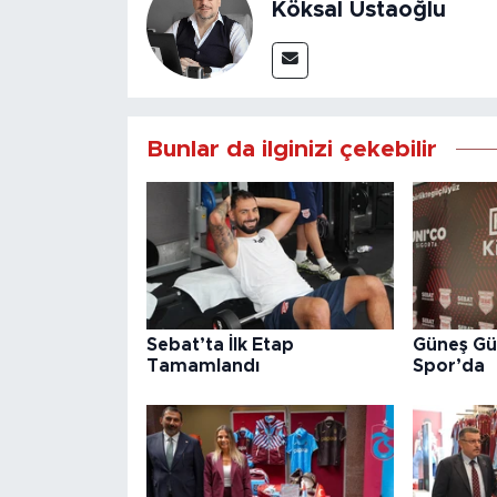
Köksal Ustaoğlu
Bunlar da ilginizi çekebilir
Sebat’ta İlk Etap
Güneş Gü
Tamamlandı
Spor’da