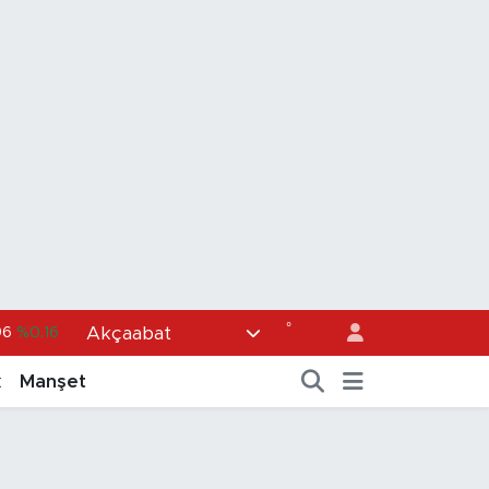
°
Akçaabat
96
%0.16
6
%0.06
k
Manşet
0
%0.02
98
%0.2