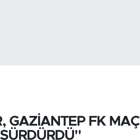
GRAM ALTIN
6500.
BİST100
13.
 GAZİANTEP FK MAÇ
I SÜRDÜRDÜ"