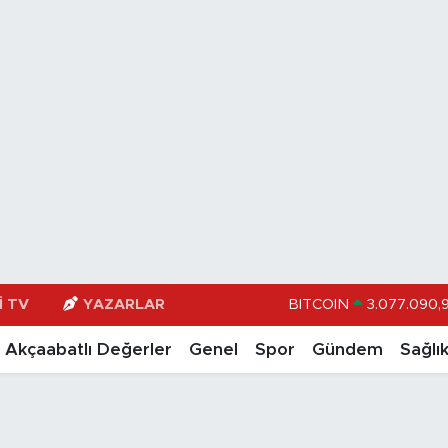
BITCOIN
3.077.090,
I TV
YAZARLAR
DOLAR
47,600
Akçaabatlı Değerler
Genel
Spor
Gündem
Sağlı
EURO
55,025
STERLİN
64,23