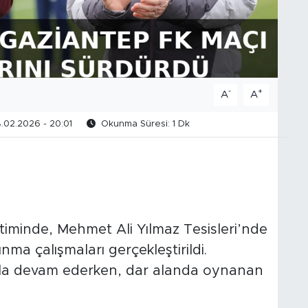
-
+
A
A
.02.2026 - 20:01
Okunma Süresi: 1 Dk
timinde, Mehmet
Ali
Yılmaz
Tesisleri’nde
ma çalışmaları gerçekleştirildi.
yla devam ederken, dar alanda oynanan