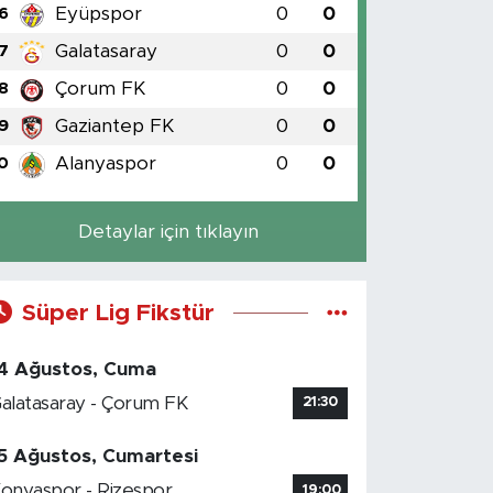
Eyüpspor
0
0
6
Galatasaray
0
0
7
Çorum FK
0
0
8
Gaziantep FK
0
0
9
Alanyaspor
0
0
0
Detaylar için tıklayın
Süper Lig Fikstür
4 Ağustos, Cuma
alatasaray - Çorum FK
21:30
5 Ağustos, Cumartesi
onyaspor - Rizespor
19:00