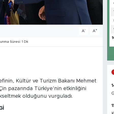
-
+
A
A
1
nma Süresi: 1 Dk
efinin, Kültür ve Turizm Bakanı Mehmet
1
in pazarında Türkiye’nin etkinliğini
G
 yükseltmek olduğunu vurguladı.
1
Gİ
K