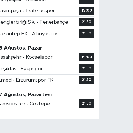
asımpaşa - Trabzonspor
19:00
ençlerbirliği S.K. - Fenerbahçe
21:30
aziantep FK - Alanyaspor
21:30
6 Ağustos, Pazar
aşakşehir - Kocaelispor
19:00
eşiktaş - Eyüpspor
21:30
med - Erzurumspor FK
21:30
7 Ağustos, Pazartesi
amsunspor - Göztepe
21:30