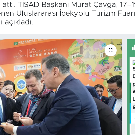
 attı. TİSAD Başkanı Murat Çavga, 17–19
enen Uluslararası İpekyolu Turizm Fuar
ı açıkladı.