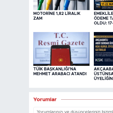
MOTORİNE 1,82 LİRALIK
EMEKLİLE
ZAM
ÖDEME TA
OLDU: 17
TÜİK BAŞKANLIĞI’NA
AKÇAABA
MEHMET ARABACI ATANDI
ÜSTÜNSA
ÜYELİĞİN
Yorumlar