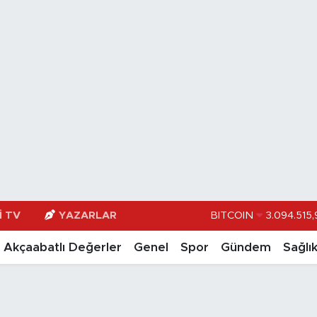
I TV
YAZARLAR
DOLAR
47,74
EURO
55,251
Akçaabatlı Değerler
Genel
Spor
Gündem
Sağlı
STERLİN
64,481
GRAM ALTIN
666