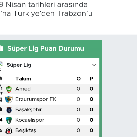
 Nisan tarihleri arasında
ı’na Türkiye’den Trabzon’u
Süper Lig Puan Durumu
Süper Lig
#
Takım
O
P
Amed
0
0
1
Erzurumspor FK
0
0
2
Başakşehir
0
0
3
Kocaelispor
0
0
4
Beşiktaş
0
0
5