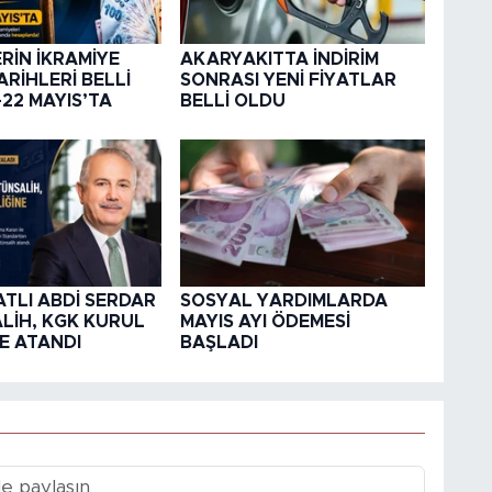
RİN İKRAMİYE
AKARYAKITTA İNDİRİM
RİHLERİ BELLİ
SONRASI YENİ FİYATLAR
-22 MAYIS’TA
BELLİ OLDU
TLI ABDİ SERDAR
SOSYAL YARDIMLARDA
LİH, KGK KURUL
MAYIS AYI ÖDEMESİ
E ATANDI
BAŞLADI