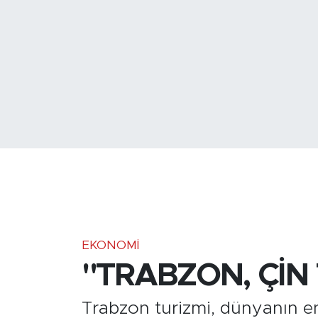
Medya
Sağlık
Siyaset
Teknoloji
GURBETTEN SILAYA
Foto Galeri
Köşe Yazarları
EKONOMI
"TRABZON, ÇİN
Manşet
Trabzon turizmi, dünyanın en
Ulusal Son Dakika Haberleri