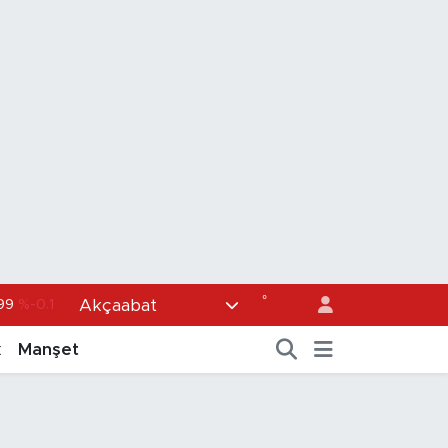
°
Akçaabat
36
%0.18
0
%0.32
k
Manşet
1
%0.38
0.55
%0