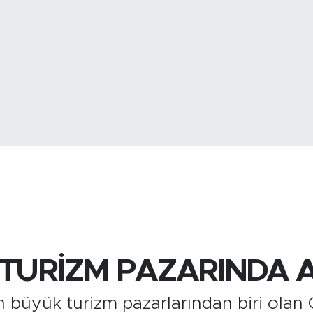
BİST100
13.
BITCOIN
3.094.515,
 TURİZM PAZARINDA 
 büyük turizm pazarlarından biri olan 