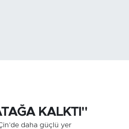
779
%-14
99
%-0.1
ATAĞA KALKTI"
Çin’de daha güçlü yer