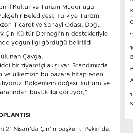
n İl Kültür ve Turizm Müdürlüğü
K
kşehir Belediyesi, Türkiye Turizm
G
abzon Ticaret ve Sanayi Odası, Doğu
k Çin Kültür Derneği’nin destekleriyle
G
ünde yoğun ilgi gördüğü belirtildi.
1
 bulunan Çavga,
B
di bir ziyaretçi akışı var. Standımızda
B
n ve ülkemizin bu pazara hitap eden
A
nıtıyoruz. Bölgemizin doğası, kültürü ve
er tarafından büyük ilgi görüyor,”
1
S
OPLANTISI
 21 Nisan’da Çin’in başkenti Pekin’de,