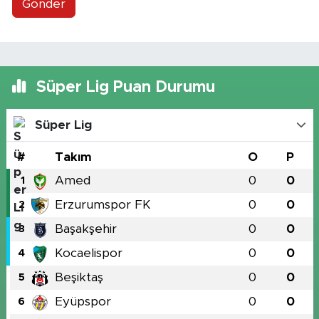
Gönder
Süper Lig Puan Durumu
Süper Lig
#
Takım
O
P
Amed
0
0
1
Erzurumspor FK
0
0
2
Başakşehir
0
0
3
Kocaelispor
0
0
4
Beşiktaş
0
0
5
Eyüpspor
0
0
6