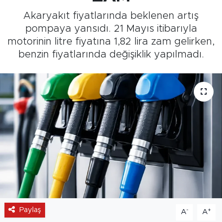
Akaryakıt fiyatlarında beklenen artış
Medya
pompaya yansıdı. 21 Mayıs itibarıyla
motorinin litre fiyatına 1,82 lira zam gelirken,
Sağlık
benzin fiyatlarında değişiklik yapılmadı.
Siyaset
Teknoloji
GURBETTEN SILAYA
Foto Galeri
Köşe Yazarları
Manşet
Paylaş
-
+
A
A
Ulusal Son Dakika Haberleri