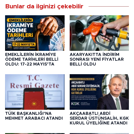
Bunlar da ilginizi çekebilir
EMEKLİLERİN İKRAMİYE
AKARYAKITTA İNDİRİM
ÖDEME TARİHLERİ BELLİ
SONRASI YENİ FİYATLAR
OLDU: 17-22 MAYIS’TA
BELLİ OLDU
TÜİK BAŞKANLIĞI’NA
AKÇAABATLI ABDİ
MEHMET ARABACI ATANDI
SERDAR ÜSTÜNSALİH, KGK
KURUL ÜYELİĞİNE ATANDI