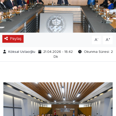
Paylaş
-
+
A
A
Köksal Ustaoğlu
21.04.2026 - 18:42
Okunma Süresi: 2
Dk