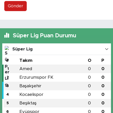
Gönder
Süper Lig Puan Durumu
Süper Lig
#
Takım
O
P
Amed
0
0
1
Erzurumspor FK
0
0
2
Başakşehir
0
0
3
Kocaelispor
0
0
4
Beşiktaş
0
0
5
Eyüpspor
0
0
6