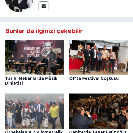
Bunlar da ilginizi çekebilir
Tarihi Mekânlarda Müzik
Of’ta Festival Coşkusu
Dinletisi
Örnekalan’a 7 Kilometrelik
Ganita’da Taner Eyüpoğlu