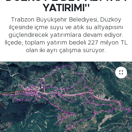
YATIRIMI"
Medya
Trabzon Büyükşehir Belediyesi, Düzköy
Sağlık
ilçesinde içme suyu ve atık su altyapısını
güçlendirecek yatırımlara devam ediyor.
Siyaset
İlçede, toplam yatırım bedeli 227 milyon TL
olan iki ayrı çalışma sürüyor.
Teknoloji
GURBETTEN SILAYA
Foto Galeri
Köşe Yazarları
Manşet
Ulusal Son Dakika Haberleri