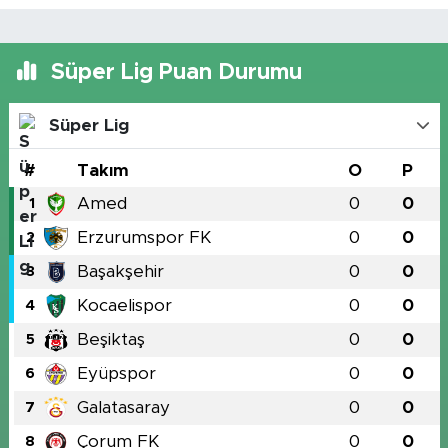
Süper Lig Puan Durumu
Süper Lig
#
Takım
O
P
Amed
0
0
1
Erzurumspor FK
0
0
2
Başakşehir
0
0
3
Kocaelispor
0
0
4
Beşiktaş
0
0
5
Eyüpspor
0
0
6
Galatasaray
0
0
7
Çorum FK
0
0
8