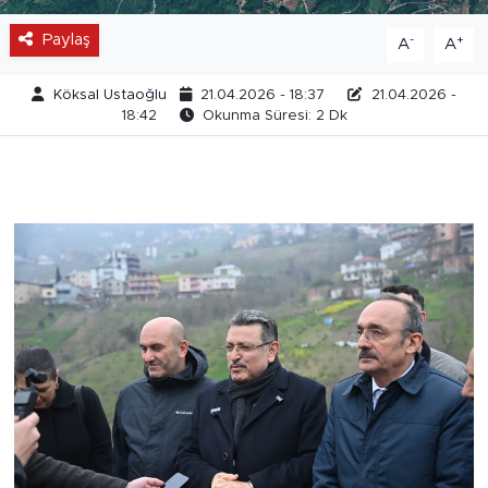
Paylaş
-
+
A
A
Köksal Ustaoğlu
21.04.2026 - 18:37
21.04.2026 -
18:42
Okunma Süresi: 2 Dk