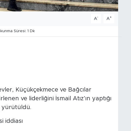
-
+
A
A
unma Süresi: 1 Dk
evler, Küçükçekmece ve Bağcılar
rlenen ve liderliğini İsmail Atız’ın yaptığı
 yürütüldü.
i iddiası