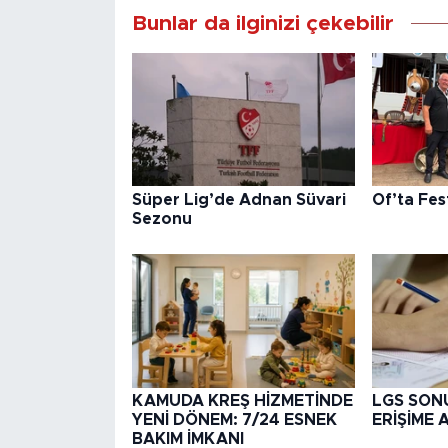
Bunlar da ilginizi çekebilir
Süper Lig’de Adnan Süvari
Of’ta Fes
Sezonu
KAMUDA KREŞ HİZMETİNDE
LGS SON
YENİ DÖNEM: 7/24 ESNEK
ERİŞİME 
BAKIM İMKANI