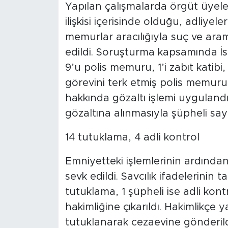
Yapılan çalışmalarda örgüt üyele
ilişkisi içerisinde olduğu, adliyel
memurlar aracılığıyla suç ve aram
edildi. Soruşturma kapsamında İ
9’u polis memuru, 1’i zabıt katib
görevini terk etmiş polis memuru
hakkında gözaltı işlemi uyguland
gözaltına alınmasıyla şüpheli sayı
14 tutuklama, 4 adli kontrol
Emniyetteki işlemlerinin ardında
sevk edildi. Savcılık ifadelerini
tutuklama, 1 şüpheli ise adli kont
hakimliğine çıkarıldı. Hakimlikçe
tutuklanarak cezaevine gönderildi.