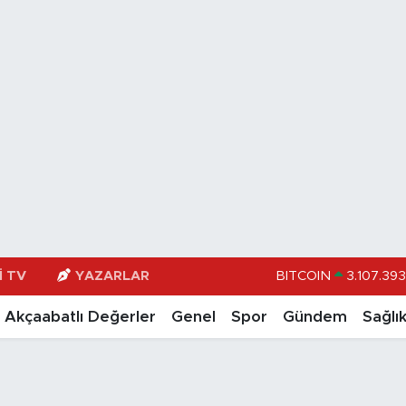
BITCOIN
3.107.393
I TV
YAZARLAR
DOLAR
47,71
Akçaabatlı Değerler
Genel
Spor
Gündem
Sağlı
EURO
55,165
STERLİN
64,404
GRAM ALTIN
6648.9