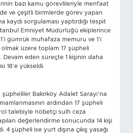
rinin bazı kamu görevlileriyle menfaat
erde ve çeşitli birimlerde görev yapan
a kaydı sorgulaması yaptırdığı tespit
stanbul Emniyet Müdürlüğü ekiplerince
i, 1’i gümrük muhafaza memuru ve 1’i
 olmak üzere toplam 17 şüpheli
ı. Devam eden süreçte 1 kişinin daha
sı 18’e yükseldi.
n şüpheliler Bakırköy Adalet Sarayı’na
n tamamlanmasının ardından 17 şüpheli
rol talebiyle nöbetçi sulh ceza
 yapılan değerlendirme sonucunda 14 kişi
 4 şüpheli ise yurt dışına çıkış yasağı