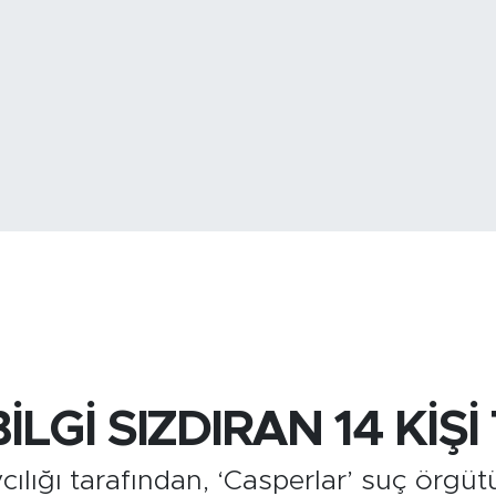
BİST100
13.
İLGİ SIZDIRAN 14 KİŞ
ığı tarafından, ‘Casperlar’ suç örgütün