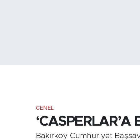
Medya
Sağlık
Siyaset
Teknoloji
GURBETTEN SILAYA
Foto Galeri
Köşe Yazarları
GENEL
‘CASPERLAR’A B
Manşet
Bakırköy Cumhuriyet Başsavcıl
Ulusal Son Dakika Haberleri