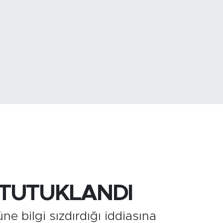
773
%-19
İ TUTUKLANDI
e bilgi sızdırdığı iddiasına