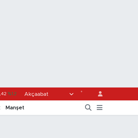
,42
%1.2
°
Akçaabat
06
%0.17
k
Manşet
2
%0.27
6
%0.35
9
%2.59