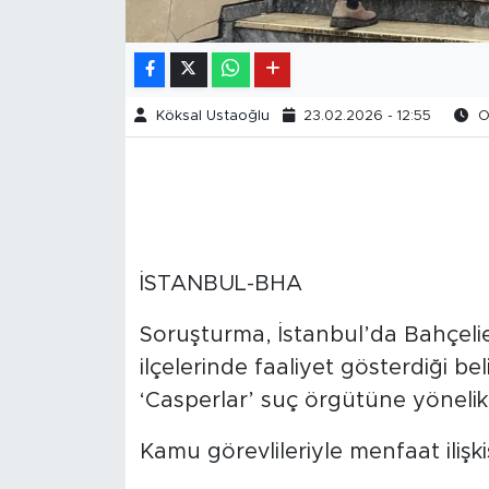
Köksal Ustaoğlu
23.02.2026 - 12:55
Ok
İSTANBUL-BHA
Soruşturma, İstanbul’da Bahçeli
ilçelerinde faaliyet gösterdiği beli
‘Casperlar’ suç örgütüne yönelik
Kamu görevlileriyle menfaat ilişkis