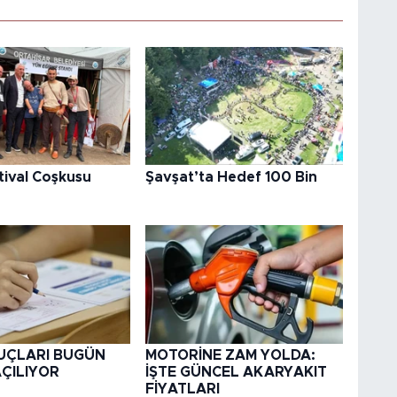
tival Coşkusu
Şavşat’ta Hedef 100 Bin
UÇLARI BUGÜN
MOTORİNE ZAM YOLDA:
AÇILIYOR
İŞTE GÜNCEL AKARYAKIT
FİYATLARI