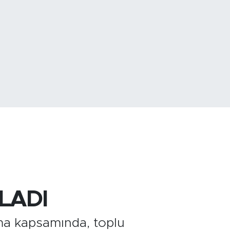
779
%-14
LADI
ma kapsamında, toplu