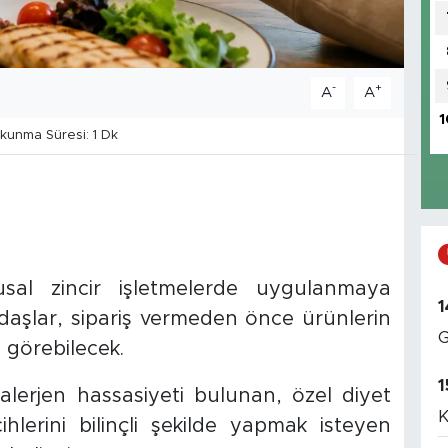
-
+
A
A
1
unma Süresi: 1 Dk
sal zincir işletmelerde uygulanmaya
1
aşlar, sipariş vermeden önce ürünlerin
G
nı görebilecek.
1
 alerjen hassasiyeti bulunan, özel diyet
K
lerini bilinçli şekilde yapmak isteyen