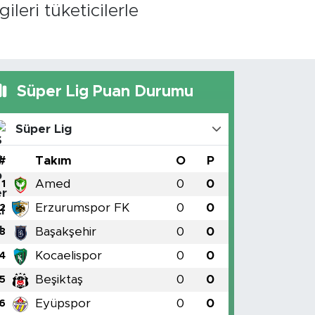
ileri tüketicilerle
Süper Lig Puan Durumu
Süper Lig
#
Takım
O
P
Amed
0
0
1
Erzurumspor FK
0
0
2
Başakşehir
0
0
3
Kocaelispor
0
0
4
Beşiktaş
0
0
5
Eyüpspor
0
0
6