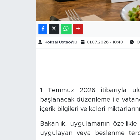
Köksal Ustaoğlu
01.07.2026 - 10:40
Ok
1 Temmuz 2026 itibarıyla ulu
başlanacak düzenleme ile vatand
içerik bilgileri ve kalori miktarları
Bakanlık, uygulamanın özellikle
uygulayan veya beslenme tercih