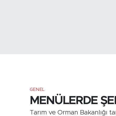
Medya
Sağlık
Siyaset
Teknoloji
GURBETTEN SILAYA
Foto Galeri
Köşe Yazarları
GENEL
MENÜLERDE ŞE
Manşet
Tarım ve Orman Bakanlığı ta
Ulusal Son Dakika Haberleri