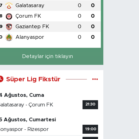
Galatasaray
0
0
7
Çorum FK
0
0
8
Gaziantep FK
0
0
9
Alanyaspor
0
0
0
Detaylar için tıklayın
Süper Lig Fikstür
4 Ağustos, Cuma
alatasaray - Çorum FK
21:30
5 Ağustos, Cumartesi
onyaspor - Rizespor
19:00