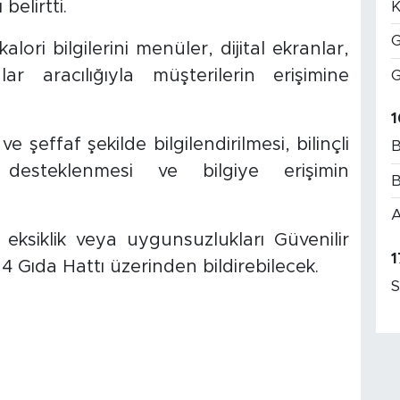
belirtti.
K
G
alori bilgilerini menüler, dijital ekranlar,
r aracılığıyla müşterilerin erişimine
G
1
 şeffaf şekilde bilgilendirilmesi, bilinçli
B
n desteklenmesi ve bilgiye erişimin
B
A
 eksiklik veya uygunsuzlukları Güvenilir
1
 Gıda Hattı üzerinden bildirebilecek.
S