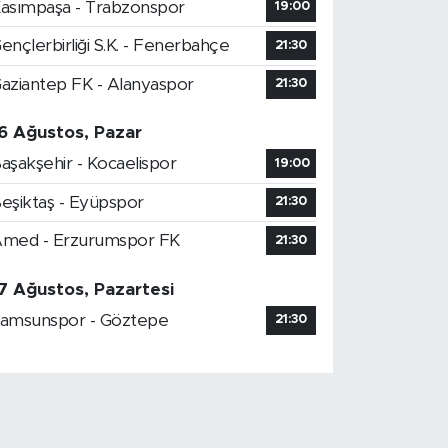
asımpaşa - Trabzonspor
19:00
ençlerbirliği S.K. - Fenerbahçe
21:30
aziantep FK - Alanyaspor
21:30
6 Ağustos, Pazar
aşakşehir - Kocaelispor
19:00
eşiktaş - Eyüpspor
21:30
med - Erzurumspor FK
21:30
7 Ağustos, Pazartesi
amsunspor - Göztepe
21:30