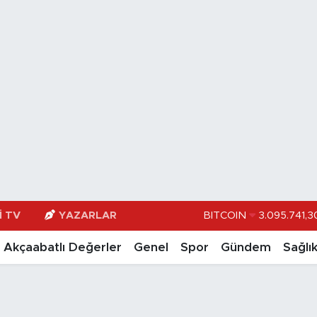
I TV
YAZARLAR
DOLAR
47,74
EURO
55,251
Akçaabatlı Değerler
Genel
Spor
Gündem
Sağlı
STERLİN
64,481
GRAM ALTIN
666