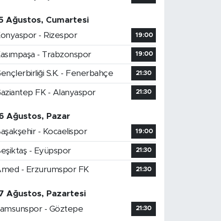
5 Ağustos, Cumartesi
onyaspor - Rizespor
19:00
asımpaşa - Trabzonspor
19:00
ençlerbirliği S.K. - Fenerbahçe
21:30
aziantep FK - Alanyaspor
21:30
6 Ağustos, Pazar
aşakşehir - Kocaelispor
19:00
eşiktaş - Eyüpspor
21:30
med - Erzurumspor FK
21:30
7 Ağustos, Pazartesi
amsunspor - Göztepe
21:30