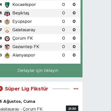
Kocaelispor
0
0
4
Beşiktaş
0
0
5
Eyüpspor
0
0
6
Galatasaray
0
0
7
Çorum FK
0
0
8
Gaziantep FK
0
0
9
Alanyaspor
0
0
0
Detaylar için tıklayın
Süper Lig Fikstür
4 Ağustos, Cuma
alatasaray - Çorum FK
21:30