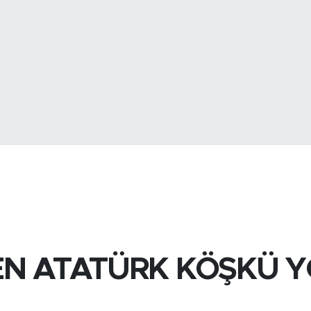
BİST100
13.
BITCOIN
3.095.741,3
N ATATÜRK KÖŞKÜ Y