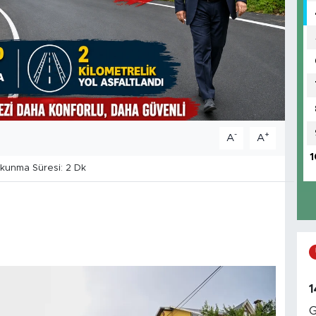
-
+
A
A
1
unma Süresi: 2 Dk
1
G