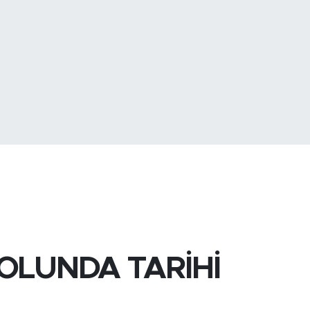
779
%-14
0
%-0.15
OLUNDA TARİHİ