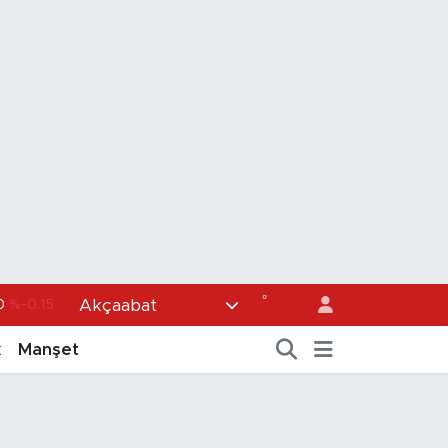
°
Akçaabat
36
%0.18
0
%0.32
k
Manşet
1
%0.38
0.55
%0