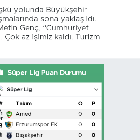
öşkü yolunda Büyükşehir
şmalarında sona yaklaşıldı.
 Metin Genç, “Cumhuriyet
 Çok az işimiz kaldı. Turizm
Süper Lig Puan Durumu
Süper Lig
#
Takım
O
P
Amed
0
0
1
Erzurumspor FK
0
0
2
Başakşehir
0
0
3