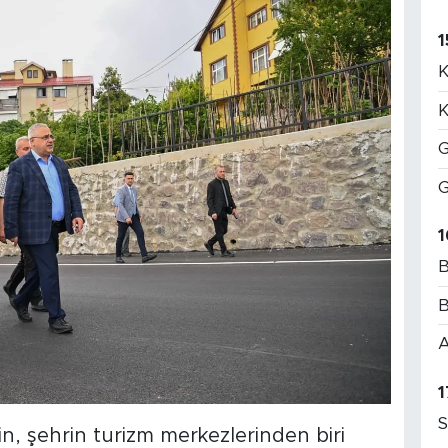
1
K
K
G
G
1
B
B
A
1
S
n, şehrin turizm merkezlerinden biri