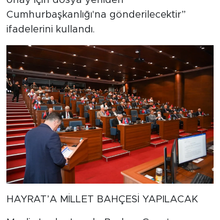
onay için dosya yeniden
Cumhurbaşkanlığı'na gönderilecektir”
ifadelerini kullandı.
HAYRAT’A MİLLET BAHÇESİ YAPILACAK