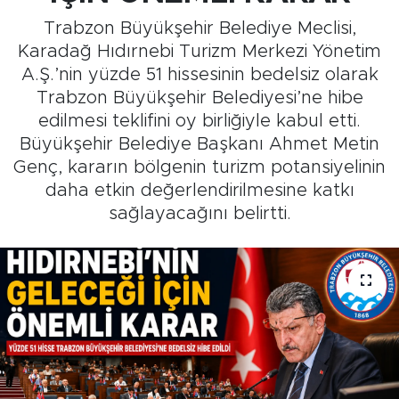
Trabzon Büyükşehir Belediye Meclisi,
Medya
Karadağ Hıdırnebi Turizm Merkezi Yönetim
A.Ş.’nin yüzde 51 hissesinin bedelsiz olarak
Sağlık
Trabzon Büyükşehir Belediyesi’ne hibe
edilmesi teklifini oy birliğiyle kabul etti.
Siyaset
Büyükşehir Belediye Başkanı Ahmet Metin
Genç, kararın bölgenin turizm potansiyelinin
Teknoloji
daha etkin değerlendirilmesine katkı
sağlayacağını belirtti.
GURBETTEN SILAYA
Foto Galeri
Köşe Yazarları
Manşet
Ulusal Son Dakika Haberleri