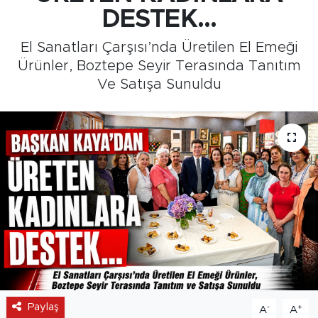
DESTEK...
Medya
El Sanatları Çarşısı’nda Üretilen El Emeği
Sağlık
Ürünler, Boztepe Seyir Terasında Tanıtım
Ve Satışa Sunuldu
Siyaset
Teknoloji
GURBETTEN SILAYA
Foto Galeri
Köşe Yazarları
Manşet
Paylaş
-
+
A
A
Ulusal Son Dakika Haberleri