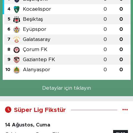
Kocaelispor
0
0
4
Beşiktaş
0
0
5
Eyüpspor
0
0
6
Galatasaray
0
0
7
Çorum FK
0
0
8
Gaziantep FK
0
0
9
Alanyaspor
0
0
10
Detaylar için tıklayın
Süper Lig Fikstür
14 Ağustos, Cuma