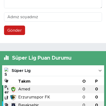
Gönder
Süper Lig Puan Durumu
Süper Lig
#
Takım
O
P
Amed
0
0
1
Erzurumspor FK
0
0
2
Başakşehir
0
0
3