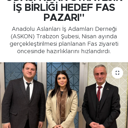
İŞ BİRLİĞİ HEDEF FAS
Medya
PAZARI"
Sağlık
Anadolu Aslanları İş Adamları Derneği
(ASKON) Trabzon Şubesi, Nisan ayında
Siyaset
gerçekleştirilmesi planlanan Fas ziyareti
öncesinde hazırlıklarını hızlandırdı.
Teknoloji
GURBETTEN SILAYA
Foto Galeri
Köşe Yazarları
Manşet
Ulusal Son Dakika Haberleri