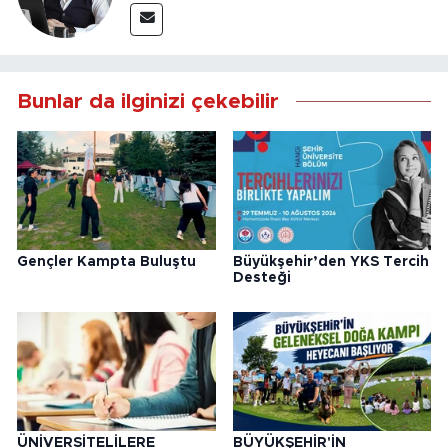
Bunlar da ilginizi çekebilir
Gençler Kampta Buluştu
Büyükşehir’den YKS Tercih
Desteği
ÜNİVERSİTELİLERE
BÜYÜKŞEHİR'İN