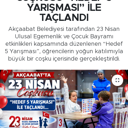
YARIŞMASI” İLE
Medya
TAÇLANDI
Sağlık
Akçaabat Belediyesi tarafından 23 Nisan
Ulusal Egemenlik ve Çocuk Bayramı
Siyaset
etkinlikleri kapsamında düzenlenen “Hedef
5 Yarışması”, öğrencilerin yoğun katılımıyla
Teknoloji
büyük bir coşku içerisinde gerçekleştirildi.
GURBETTEN SILAYA
Foto Galeri
Köşe Yazarları
Manşet
Ulusal Son Dakika Haberleri