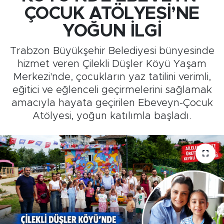
ÇOCUK ATÖLYESİ’NE
Medya
YOĞUN İLGİ
Sağlık
Trabzon Büyükşehir Belediyesi bünyesinde
hizmet veren Çilekli Düşler Köyü Yaşam
Siyaset
Merkezi'nde, çocukların yaz tatilini verimli,
eğitici ve eğlenceli geçirmelerini sağlamak
Teknoloji
amacıyla hayata geçirilen Ebeveyn-Çocuk
Atölyesi, yoğun katılımla başladı.
GURBETTEN SILAYA
Foto Galeri
Köşe Yazarları
Manşet
Ulusal Son Dakika Haberleri