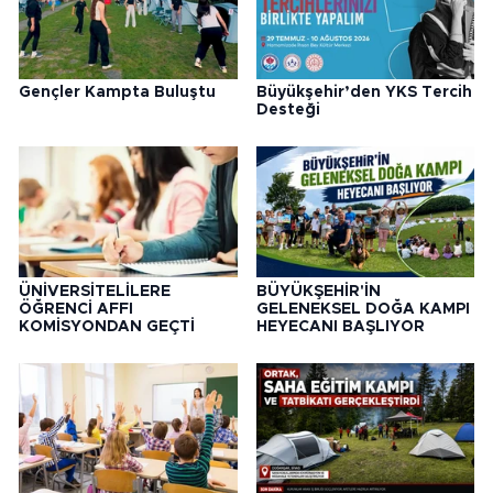
Gençler Kampta Buluştu
Büyükşehir’den YKS Tercih
Desteği
ÜNİVERSİTELİLERE
BÜYÜKŞEHİR'İN
ÖĞRENCİ AFFI
GELENEKSEL DOĞA KAMPI
KOMİSYONDAN GEÇTİ
HEYECANI BAŞLIYOR