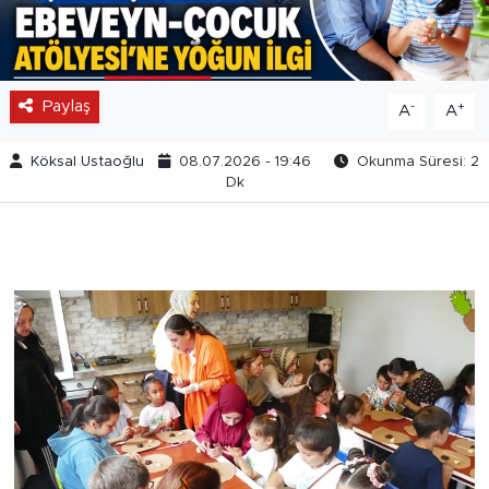
Paylaş
-
+
A
A
Köksal Ustaoğlu
08.07.2026 - 19:46
Okunma Süresi: 2
Dk