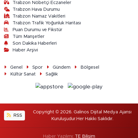
Trabzon Nöbetçi Eczaneler
Trabzon Hava Durumu
Trabzon Namaz Vakitleri
Trabzon Trafik Yoğunluk Haritası
Puan Durumu ve Fikstür
Tüm Manşetler
Son Dakika Haberleri
Haber Arşivi
Genel
Spor
Gündem
Bölgesel
Kültür Sanat
Sağlık
Copyright © 2026. Galinos Dijital Medya Ajansı
RSS
Kuruluşudur.Her Hakkı Saklıdır.
Haber Yazılımı:
TE Bilişim