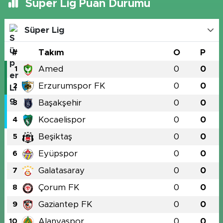
Süper Lig Puan Durumu
Süper Lig
#
Takım
O
P
Amed
0
0
1
Erzurumspor FK
0
0
2
Başakşehir
0
0
3
Kocaelispor
0
0
4
Beşiktaş
0
0
5
Eyüpspor
0
0
6
Galatasaray
0
0
7
Çorum FK
0
0
8
Gaziantep FK
0
0
9
Alanyaspor
0
0
10