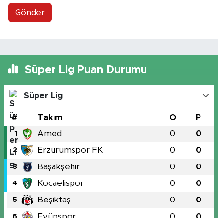
Gönder
Süper Lig Puan Durumu
Süper Lig
#
Takım
O
P
Amed
0
0
1
Erzurumspor FK
0
0
2
Başakşehir
0
0
3
Kocaelispor
0
0
4
Beşiktaş
0
0
5
Eyüpspor
0
0
6