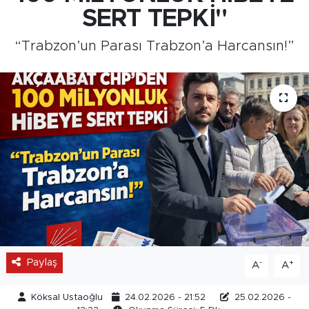
SERT TEPKİ"
Medya
“Trabzon’un Parası Trabzon’a Harcansın!”
Sağlık
Siyaset
Teknoloji
GURBETTEN SILAYA
Foto Galeri
Köşe Yazarları
Paylaş
-
+
A
A
Manşet
Köksal Ustaoğlu
24.02.2026 - 21:52
25.02.2026 -
Ulusal Son Dakika Haberleri