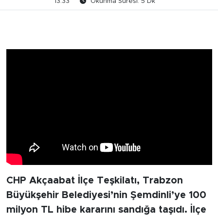
13:33
Okunma Süresi: 5 Dk
CHP Akçaabat İlçe Teşkilatı, Trabzon
Büyükşehir Belediyesi’nin Şemdinli’ye 100
milyon TL hibe kararını sandığa taşıdı. İlçe