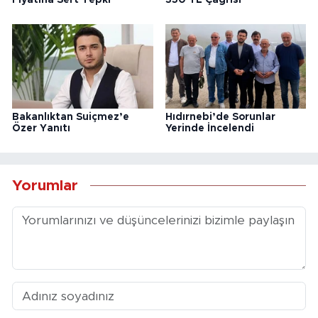
Fiyatına Sert Tepki
350 TL Çağrısı
Bakanlıktan Suiçmez’e
Hıdırnebi’de Sorunlar
Özer Yanıtı
Yerinde İncelendi
Yorumlar