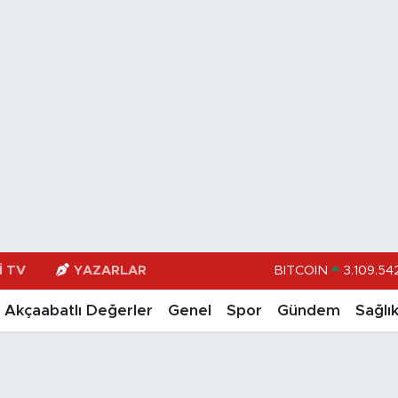
I TV
YAZARLAR
BITCOIN
3.109.542
DOLAR
47,74
Akçaabatlı Değerler
Genel
Spor
Gündem
Sağlı
EURO
55,251
STERLİN
64,481