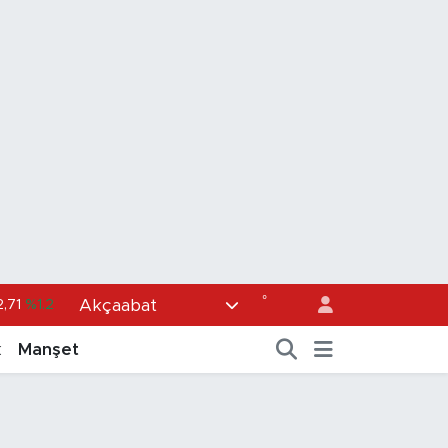
°
Akçaabat
,71
%1.2
36
%0.18
k
Manşet
0
%0.32
1
%0.38