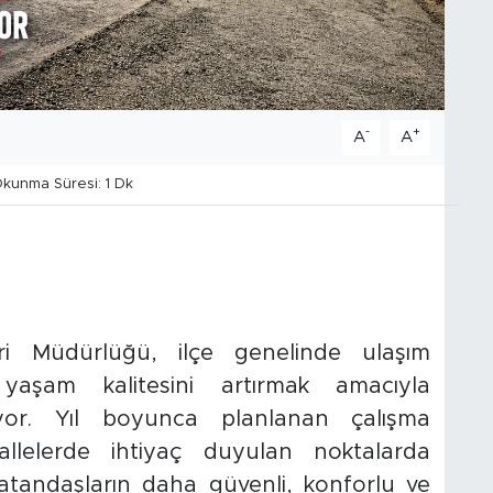
-
+
A
A
kunma Süresi: 1 Dk
ri Müdürlüğü, ilçe genelinde ulaşım
 yaşam kalitesini artırmak amacıyla
rüyor. Yıl boyunca planlanan çalışma
llelerde ihtiyaç duyulan noktalarda
vatandaşların daha güvenli, konforlu ve