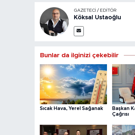
GAZETECI / EDITÖR
Köksal Ustaoğlu
Bunlar da ilginizi çekebilir
Sıcak Hava, Yerel Sağanak
Başkan K
Çağrısı