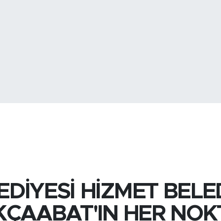
GRAM ALTIN
6648.9
BİST100
13.
DİYESİ HİZMET BELED
KÇAABAT'IN HER NOK