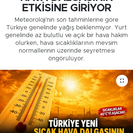
ETKİSİNE GİRİYOR
Medya
Meteoroloji'nin son tahminlerine göre
Sağlık
Türkiye genelinde yağış beklenmiyor. Yurt
genelinde az bulutlu ve açık bir hava hakim
Siyaset
olurken, hava sıcaklıklarının mevsim
normallerinin üzerinde seyretmesi
Teknoloji
öngörülüyor.
GURBETTEN SILAYA
Foto Galeri
Köşe Yazarları
Manşet
Ulusal Son Dakika Haberleri