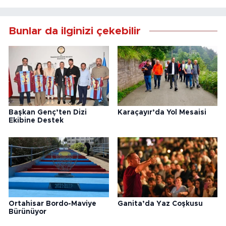
Bunlar da ilginizi çekebilir
Başkan Genç’ten Dizi
Karaçayır’da Yol Mesaisi
Ekibine Destek
Ortahisar Bordo-Maviye
Ganita’da Yaz Coşkusu
Bürünüyor