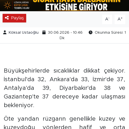
Paylaş
-
+
A
A
Köksal Ustaoğlu
30.06.2026 - 10:46
Okunma Süresi: 1
Dk
Büyükşehirlerde sıcaklıklar dikkat çekiyor.
İstanbul'da 32, Ankara'da 33, İzmir'de 37,
Antalya'da 39, Diyarbakır'da 38 ve
Gaziantep'te 37 dereceye kadar ulaşması
bekleniyor.
Öte yandan rüzgarın genellikle kuzey ve
kuzeydoğu yönlerden hafif ve orta