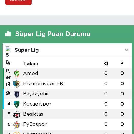
Süper Lig Puan Durumu
Süper Lig
#
Takım
O
P
Amed
0
0
1
Erzurumspor FK
0
0
2
Başakşehir
0
0
3
Kocaelispor
0
0
4
Beşiktaş
0
0
5
Eyüpspor
0
0
6