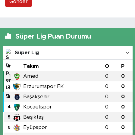
Gönder
Süper Lig Puan Durumu
Süper Lig
#
Takım
O
P
Amed
0
0
1
Erzurumspor FK
0
0
2
Başakşehir
0
0
3
Kocaelispor
0
0
4
Beşiktaş
0
0
5
Eyüpspor
0
0
6