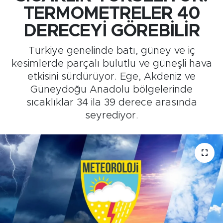
TERMOMETRELER 40
Medya
DERECEYİ GÖREBİLİR
Sağlık
Türkiye genelinde batı, güney ve iç
kesimlerde parçalı bulutlu ve güneşli hava
Siyaset
etkisini sürdürüyor. Ege, Akdeniz ve
Güneydoğu Anadolu bölgelerinde
Teknoloji
sıcaklıklar 34 ila 39 derece arasında
seyrediyor.
GURBETTEN SILAYA
Foto Galeri
Köşe Yazarları
Manşet
Ulusal Son Dakika Haberleri