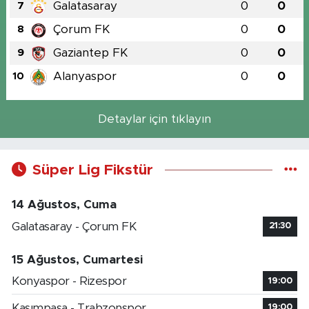
Galatasaray
0
0
7
Çorum FK
0
0
8
Gaziantep FK
0
0
9
Alanyaspor
0
0
10
Detaylar için tıklayın
Süper Lig Fikstür
14 Ağustos, Cuma
Galatasaray - Çorum FK
21:30
15 Ağustos, Cumartesi
Konyaspor - Rizespor
19:00
Kasımpaşa - Trabzonspor
19:00