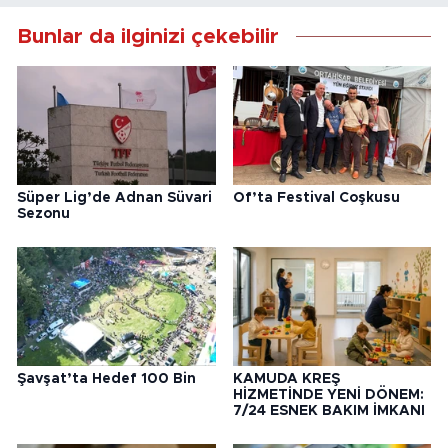
Bunlar da ilginizi çekebilir
Süper Lig’de Adnan Süvari
Of’ta Festival Coşkusu
Sezonu
Şavşat’ta Hedef 100 Bin
KAMUDA KREŞ
HİZMETİNDE YENİ DÖNEM:
7/24 ESNEK BAKIM İMKANI