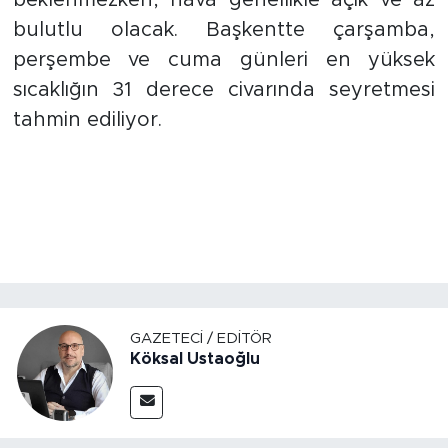
beklenmezken, hava genellikle açık ve az
bulutlu olacak. Başkentte çarşamba,
perşembe ve cuma günleri en yüksek
sıcaklığın 31 derece civarında seyretmesi
tahmin ediliyor.
GAZETECI / EDITÖR
Köksal Ustaoğlu