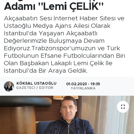
Adamı "Lemi ÇELİK"
Medya
Akçaabatın Sesi İnternet Haber Sitesi ve
Ustaoğlu Medya Ajans Ailesi Olarak
Sağlık
İstanbul'da Yaşayan Akçaabatlı
Değerlerimizle Buluşmaya Devam
Siyaset
Ediyoruz.Trabzonspor'umuzun ve Türk
Futbolunun Efsane Futbolcularından Biri
Teknoloji
Olan Başbakan Lakaplı Lemi Çelik İle
İstanbul'da Bir Araya Geldik.
GURBETTEN SILAYA
KÖKSAL USTAOĞLU
01.02.2023 - 19:35
Foto Galeri
GAZETECI / EDITÖR
YAYINLANMA
Köşe Yazarları
Manşet
Ulusal Son Dakika Haberleri