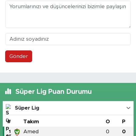
Gönder
Süper Lig Puan Durumu
Süper Lig
#
Takım
O
P
Amed
0
0
1