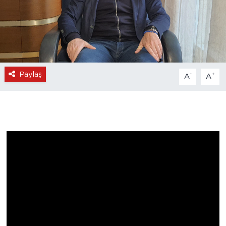
Paylaş
-
+
A
A