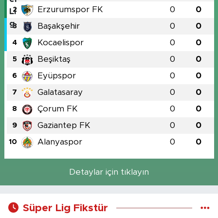
Erzurumspor FK
0
0
2
Başakşehir
0
0
3
Kocaelispor
0
0
4
Beşiktaş
0
0
5
Eyüpspor
0
0
6
Galatasaray
0
0
7
Çorum FK
0
0
8
Gaziantep FK
0
0
9
Alanyaspor
0
0
10
Detaylar için tıklayın
Süper Lig Fikstür