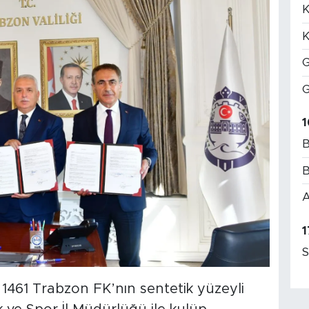
K
K
G
G
1
B
B
A
1
S
1461 Trabzon FK’nın sentetik yüzeyli