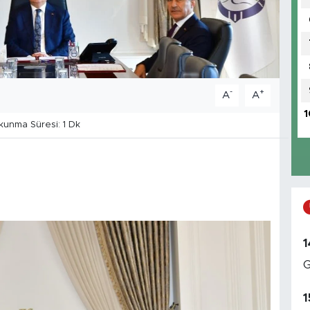
-
+
A
A
1
unma Süresi: 1 Dk
1
G
1