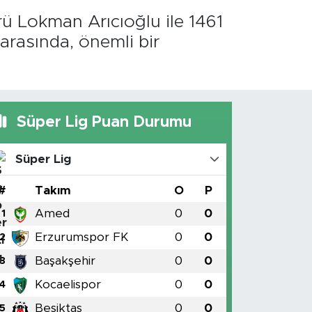
rü Lokman Arıcıoğlu ile 1461
arasında, önemli bir
Süper Lig Puan Durumu
Süper Lig
#
Takım
O
P
Amed
0
0
1
Erzurumspor FK
0
0
2
Başakşehir
0
0
3
Kocaelispor
0
0
4
Beşiktaş
0
0
5