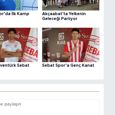
or’da İlk Kamp
Akçaabat’ta Yelkenin
Geleceği Parlıyor
ventürk Sebat
Sebat Spor’a Genç Kanat