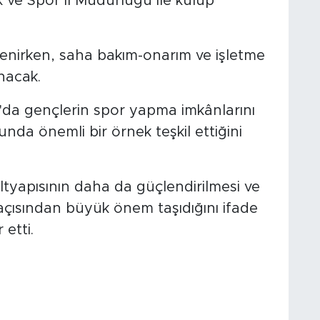
 ve Spor İl Müdürlüğü ile kulüp
irlenirken, saha bakım-onarım ve işletme
nacak.
n'da gençlerin spor yapma imkânlarını
nda önemli bir örnek teşkil ettiğini
altyapısının daha da güçlendirilmesi ve
çısından büyük önem taşıdığını ifade
etti.