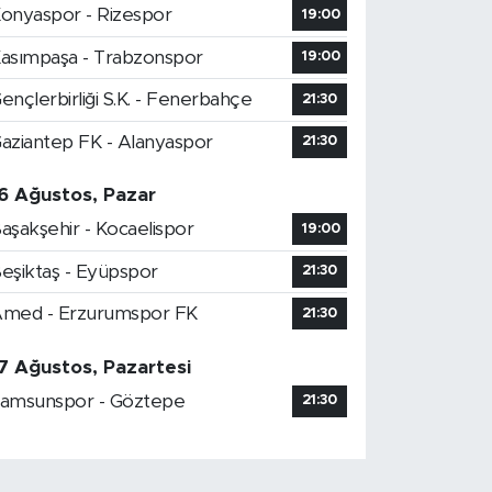
onyaspor - Rizespor
19:00
asımpaşa - Trabzonspor
19:00
ençlerbirliği S.K. - Fenerbahçe
21:30
aziantep FK - Alanyaspor
21:30
6 Ağustos, Pazar
aşakşehir - Kocaelispor
19:00
eşiktaş - Eyüpspor
21:30
med - Erzurumspor FK
21:30
7 Ağustos, Pazartesi
amsunspor - Göztepe
21:30