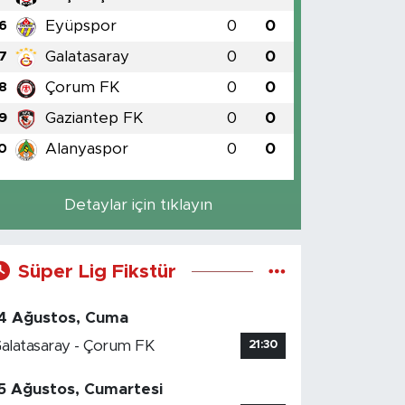
Eyüpspor
0
0
6
Galatasaray
0
0
7
Çorum FK
0
0
8
Gaziantep FK
0
0
9
Alanyaspor
0
0
0
Detaylar için tıklayın
Süper Lig Fikstür
4 Ağustos, Cuma
alatasaray - Çorum FK
21:30
5 Ağustos, Cumartesi