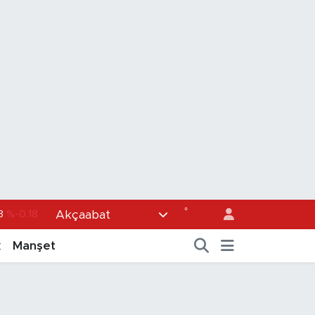
°
Akçaabat
36
%0.18
0
%0.32
k
Manşet
1
%0.38
5
%0.03