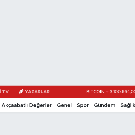
I TV
YAZARLAR
DOLAR
47,74
EURO
55,251
Akçaabatlı Değerler
Genel
Spor
Gündem
Sağlı
STERLİN
64,481
GRAM ALTIN
6660.5