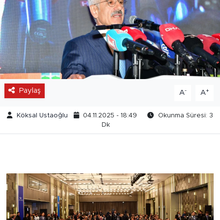
Paylaş
-
+
A
A
Köksal Ustaoğlu
04.11.2025 - 18:49
Okunma Süresi: 3
Dk