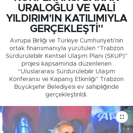
URALOĞLU VE VALİ
Medya
YILDIRIM'IN KATILIMIYLA
Sağlık
GERÇEKLEŞTİ"
Avrupa Birliği ve Türkiye Cumhuriyeti’nin
Siyaset
ortak finansmanıyla yürütülen “Trabzon
Sürdürülebilir Kentsel Ulaşım Planı (SKUP)”
Teknoloji
projesi kapsamında düzenlenen
“Uluslararası Sürdürülebilir Ulaşım
GURBETTEN SILAYA
Konferansı ve Kapanış Etkinliği” Trabzon
Foto Galeri
Büyükşehir Belediyesi ev sahipliğinde
gerçekleştirildi.
Köşe Yazarları
Manşet
Ulusal Son Dakika Haberleri