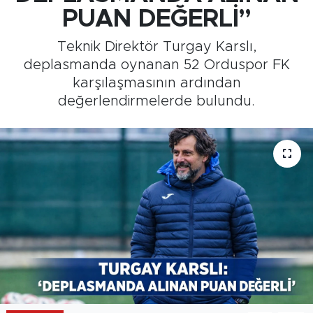
PUAN DEĞERLİ”
Medya
Teknik Direktör Turgay Karslı,
Sağlık
deplasmanda oynanan 52 Orduspor FK
karşılaşmasının ardından
Siyaset
değerlendirmelerde bulundu.
Teknoloji
GURBETTEN SILAYA
Foto Galeri
Köşe Yazarları
Manşet
Ulusal Son Dakika Haberleri