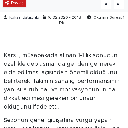
Paylaş
-
+
A
A
Köksal Ustaoğlu
16.02.2026 - 20:18
Okunma Süresi: 1
Dk
Karslı, müsabakada alınan 1-1’lik sonucun
özellikle deplasmanda geriden gelinerek
elde edilmesi açısından önemli olduğunu
belirterek, takımın saha içi performansının
yanı sıra ruh hali ve motivasyonunun da
dikkat edilmesi gereken bir unsur
olduğunu ifade etti.
Sezonun genel gidişatına vurgu yapan