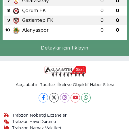
Galatasaray
0
0
7
Çorum FK
0
0
8
Gaziantep FK
0
0
9
Alanyaspor
0
0
10
Detaylar için tıklayın
Akçaabat'ın Tarafsız, İlkeli ve Objektif Haber Sitesi
Trabzon Nöbetçi Eczaneler
Trabzon Hava Durumu
Trabzon Namaz Vakitleri