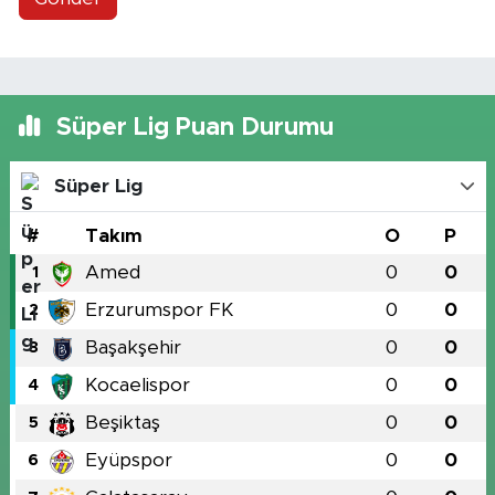
Süper Lig Puan Durumu
Süper Lig
#
Takım
O
P
Amed
0
0
1
Erzurumspor FK
0
0
2
Başakşehir
0
0
3
Kocaelispor
0
0
4
Beşiktaş
0
0
5
Eyüpspor
0
0
6