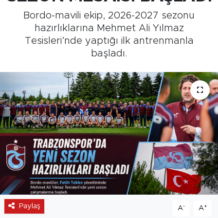
Bordo-mavili ekip, 2026-2027 sezonu
Medya
hazırlıklarına Mehmet Ali Yılmaz
Tesisleri’nde yaptığı ilk antrenmanla
Sağlık
başladı.
Siyaset
Teknoloji
GURBETTEN SILAYA
Foto Galeri
Köşe Yazarları
Manşet
Paylaş
-
+
A
A
Ulusal Son Dakika Haberleri