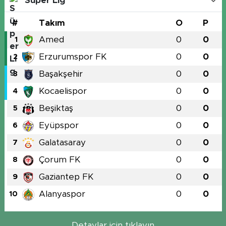
Süper Lig
#
Takım
O
P
Amed
0
0
1
Erzurumspor FK
0
0
2
Başakşehir
0
0
3
Kocaelispor
0
0
4
Beşiktaş
0
0
5
Eyüpspor
0
0
6
Galatasaray
0
0
7
Çorum FK
0
0
8
Gaziantep FK
0
0
9
Alanyaspor
0
0
10
Detaylar için tıklayın