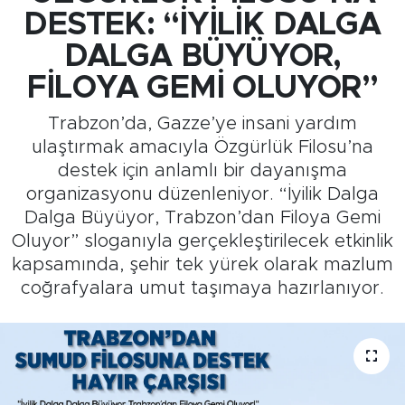
DESTEK: “İYİLİK DALGA
Medya
DALGA BÜYÜYOR,
Sağlık
FİLOYA GEMİ OLUYOR”
Trabzon’da, Gazze’ye insani yardım
Siyaset
ulaştırmak amacıyla Özgürlük Filosu’na
destek için anlamlı bir dayanışma
Teknoloji
organizasyonu düzenleniyor. “İyilik Dalga
Dalga Büyüyor, Trabzon’dan Filoya Gemi
GURBETTEN SILAYA
Oluyor” sloganıyla gerçekleştirilecek etkinlik
Foto Galeri
kapsamında, şehir tek yürek olarak mazlum
coğrafyalara umut taşımaya hazırlanıyor.
Köşe Yazarları
Manşet
Ulusal Son Dakika Haberleri