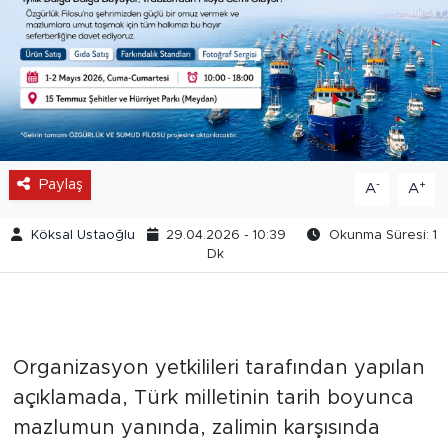
Paylaş
-
+
A
A
Köksal Ustaoğlu
29.04.2026 - 10:39
Okunma Süresi: 1
Dk
Organizasyon yetkilileri tarafından yapılan
açıklamada, Türk milletinin tarih boyunca
mazlumun yanında, zalimin karşısında