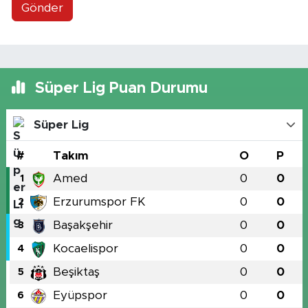
Gönder
Süper Lig Puan Durumu
Süper Lig
#
Takım
O
P
Amed
0
0
1
Erzurumspor FK
0
0
2
Başakşehir
0
0
3
Kocaelispor
0
0
4
Beşiktaş
0
0
5
Eyüpspor
0
0
6