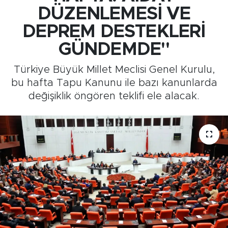
DÜZENLEMESİ VE
Medya
DEPREM DESTEKLERİ
Sağlık
GÜNDEMDE"
Türkiye Büyük Millet Meclisi Genel Kurulu,
Siyaset
bu hafta Tapu Kanunu ile bazı kanunlarda
değişiklik öngören teklifi ele alacak.
Teknoloji
GURBETTEN SILAYA
Foto Galeri
Köşe Yazarları
Manşet
Ulusal Son Dakika Haberleri