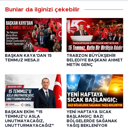
Bunlar da ilginizi çekebilir
BAŞKAN KAYA’DAN 15
TRABZON BÜYÜKŞEHİR
TEMMUZ MESAJI
BELEDİYE BAŞKANI AHMET
METİN GENÇ
BAŞKAN EKİM: “15
YENİ HAFTAYA SICAK
TEMMUZ'U ASLA
BAŞLANGIÇ: BAZI
UNUTMAYACAĞIZ,
BÖLGELERDE SAĞANAK
UNUTTURMAYACAĞIZ”
YAĞIŞ BEKLENİYOR