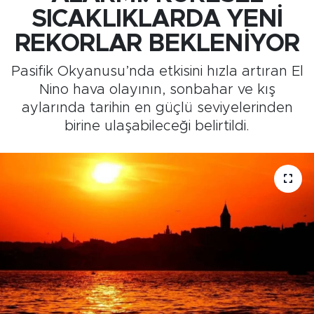
SICAKLIKLARDA YENİ
Medya
REKORLAR BEKLENİYOR
Sağlık
Pasifik Okyanusu’nda etkisini hızla artıran El
Nino hava olayının, sonbahar ve kış
Siyaset
aylarında tarihin en güçlü seviyelerinden
birine ulaşabileceği belirtildi.
Teknoloji
GURBETTEN SILAYA
Foto Galeri
Köşe Yazarları
Manşet
Ulusal Son Dakika Haberleri