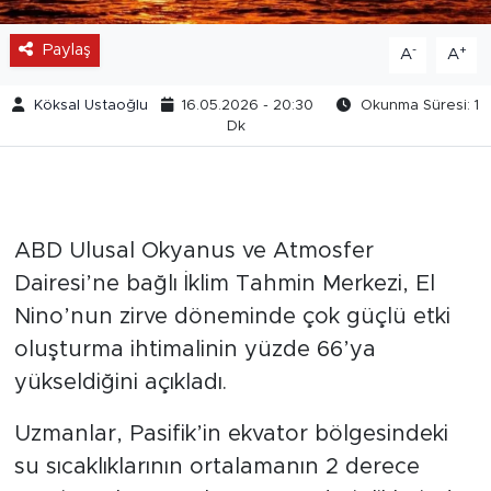
Paylaş
-
+
A
A
Köksal Ustaoğlu
16.05.2026 - 20:30
Okunma Süresi: 1
Dk
ABD Ulusal Okyanus ve Atmosfer
Dairesi’ne bağlı İklim Tahmin Merkezi, El
Nino’nun zirve döneminde çok güçlü etki
oluşturma ihtimalinin yüzde 66’ya
yükseldiğini açıkladı.
Uzmanlar, Pasifik’in ekvator bölgesindeki
su sıcaklıklarının ortalamanın 2 derece