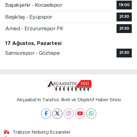
Başakşehir - Kocaelispor
19:00
Beşiktaş - Eyüpspor
21:30
Amed - Erzurumspor FK
21:30
17 Ağustos, Pazartesi
Samsunspor - Göztepe
21:30
Akçaabat'ın Tarafsız, İlkeli ve Objektif Haber Sitesi
Trabzon Nöbetçi Eczaneler