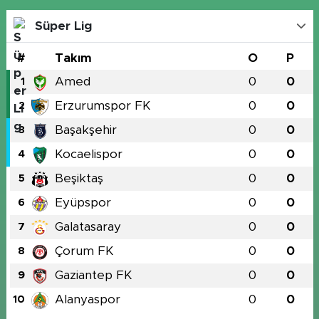
Süper Lig
#
Takım
O
P
Amed
0
0
1
Erzurumspor FK
0
0
2
Başakşehir
0
0
3
Kocaelispor
0
0
4
Beşiktaş
0
0
5
Eyüpspor
0
0
6
Galatasaray
0
0
7
Çorum FK
0
0
8
Gaziantep FK
0
0
9
Alanyaspor
0
0
10