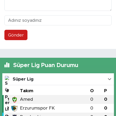
Gönder
Süper Lig Puan Durumu
Süper Lig
#
Takım
O
P
Amed
0
0
1
Erzurumspor FK
0
0
2