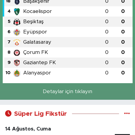
Başakşehir
0
0
3
Kocaelispor
0
0
4
Beşiktaş
0
0
5
Eyüpspor
0
0
6
Galatasaray
0
0
7
Çorum FK
0
0
8
Gaziantep FK
0
0
9
Alanyaspor
0
0
10
Detaylar için tıklayın
Süper Lig Fikstür
14 Ağustos, Cuma