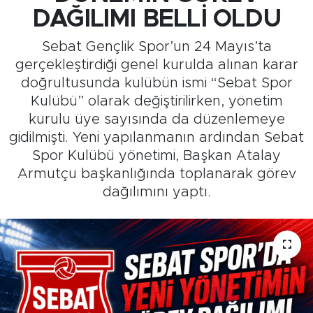
DAĞILIMI BELLİ OLDU
Medya
Sebat Gençlik Spor’un 24 Mayıs’ta
Sağlık
gerçekleştirdiği genel kurulda alınan karar
doğrultusunda kulübün ismi “Sebat Spor
Siyaset
Kulübü” olarak değiştirilirken, yönetim
kurulu üye sayısında da düzenlemeye
Teknoloji
gidilmişti. Yeni yapılanmanın ardından Sebat
Spor Kulübü yönetimi, Başkan Atalay
GURBETTEN SILAYA
Armutçu başkanlığında toplanarak görev
dağılımını yaptı.
Foto Galeri
Köşe Yazarları
Manşet
Ulusal Son Dakika Haberleri