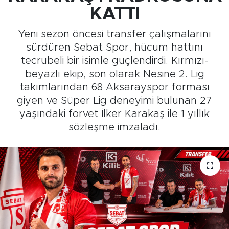
KATTI
Medya
Yeni sezon öncesi transfer çalışmalarını
Sağlık
sürdüren Sebat Spor, hücum hattını
tecrübeli bir isimle güçlendirdi. Kırmızı-
Siyaset
beyazlı ekip, son olarak Nesine 2. Lig
takımlarından 68 Aksarayspor forması
Teknoloji
giyen ve Süper Lig deneyimi bulunan 27
yaşındaki forvet İlker Karakaş ile 1 yıllık
GURBETTEN SILAYA
sözleşme imzaladı.
Foto Galeri
Köşe Yazarları
Manşet
Ulusal Son Dakika Haberleri