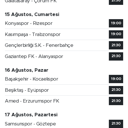
Galatasaray - Çorum FK
21:30
15 Ağustos, Cumartesi
Konyaspor - Rizespor
19:00
Kasımpaşa - Trabzonspor
19:00
Gençlerbirliği S.K. - Fenerbahçe
21:30
Gaziantep FK - Alanyaspor
21:30
16 Ağustos, Pazar
Başakşehir - Kocaelispor
19:00
Beşiktaş - Eyüpspor
21:30
Amed - Erzurumspor FK
21:30
17 Ağustos, Pazartesi
Samsunspor - Göztepe
21:30