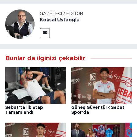
GAZETECI / EDITÖR
Köksal Ustaoğlu
Bunlar da ilginizi çekebilir
Sebat’ta İlk Etap
Güneş Güventürk Sebat
Tamamlandı
Spor’da