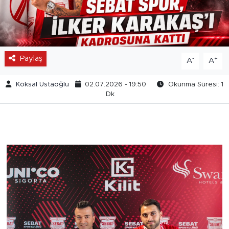
Paylaş
-
+
A
A
Köksal Ustaoğlu
02.07.2026 - 19:50
Okunma Süresi: 1
Dk