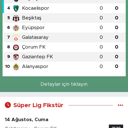
Kocaelispor
0
0
4
Beşiktaş
0
0
5
Eyüpspor
0
0
6
Galatasaray
0
0
7
Çorum FK
0
0
8
Gaziantep FK
0
0
9
Alanyaspor
0
0
10
Detaylar için tıklayın
Süper Lig Fikstür
14 Ağustos, Cuma