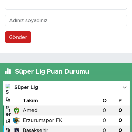
Gönder
Süper Lig Puan Durumu
Süper Lig
#
Takım
O
P
Amed
0
0
1
Erzurumspor FK
0
0
2
Başakşehir
0
0
3