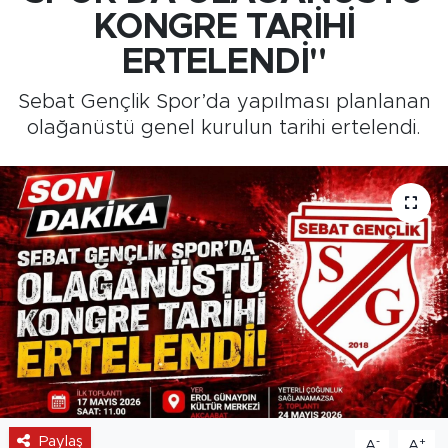
KONGRE TARİHİ
Medya
ERTELENDİ"
Sağlık
Sebat Gençlik Spor’da yapılması planlanan
olağanüstü genel kurulun tarihi ertelendi.
Siyaset
Teknoloji
GURBETTEN SILAYA
Foto Galeri
Köşe Yazarları
Manşet
Paylaş
Ulusal Son Dakika Haberleri
-
+
A
A