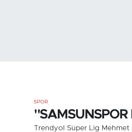
Medya
Sağlık
Siyaset
Teknoloji
GURBETTEN SILAYA
Foto Galeri
Köşe Yazarları
SPOR
"SAMSUNSPOR 
Manşet
Trendyol Süper Lig Mehmet 
Ulusal Son Dakika Haberleri