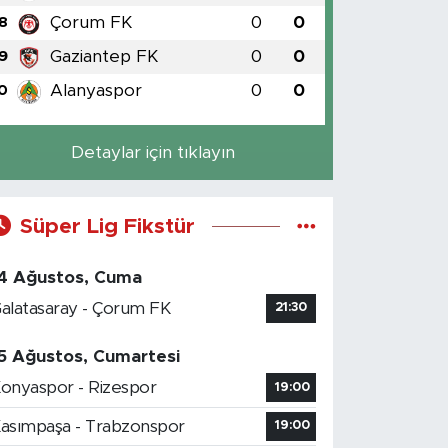
Çorum FK
0
0
8
Gaziantep FK
0
0
9
Alanyaspor
0
0
0
Detaylar için tıklayın
Süper Lig Fikstür
4 Ağustos, Cuma
alatasaray - Çorum FK
21:30
5 Ağustos, Cumartesi
onyaspor - Rizespor
19:00
asımpaşa - Trabzonspor
19:00