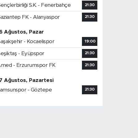
ençlerbirliği S.K. - Fenerbahçe
21:30
aziantep FK - Alanyaspor
21:30
6 Ağustos, Pazar
aşakşehir - Kocaelispor
19:00
eşiktaş - Eyüpspor
21:30
med - Erzurumspor FK
21:30
7 Ağustos, Pazartesi
amsunspor - Göztepe
21:30