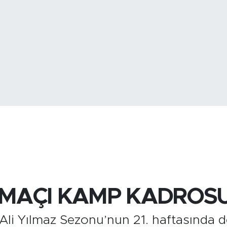
BİST100
13.
BITCOIN
3.075.096,3
MAÇI KAMP KADROSU 
Ali Yılmaz Sezonu’nun 21. haftasınd