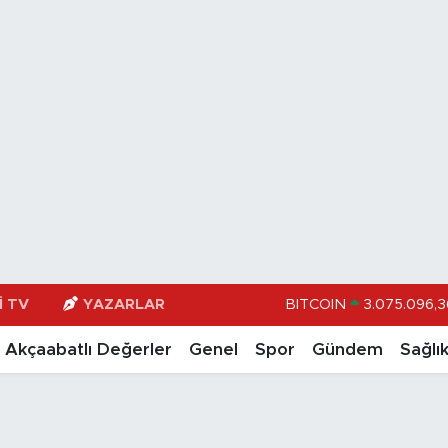
I TV
YAZARLAR
DOLAR
47,600
EURO
55,025
Akçaabatlı Değerler
Genel
Spor
Gündem
Sağlı
STERLİN
64,23
GRAM ALTIN
6513.9