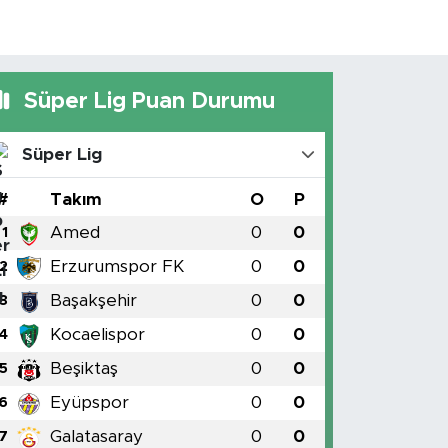
Süper Lig Puan Durumu
Süper Lig
#
Takım
O
P
Amed
0
0
1
Erzurumspor FK
0
0
2
Başakşehir
0
0
3
Kocaelispor
0
0
4
Beşiktaş
0
0
5
Eyüpspor
0
0
6
Galatasaray
0
0
7