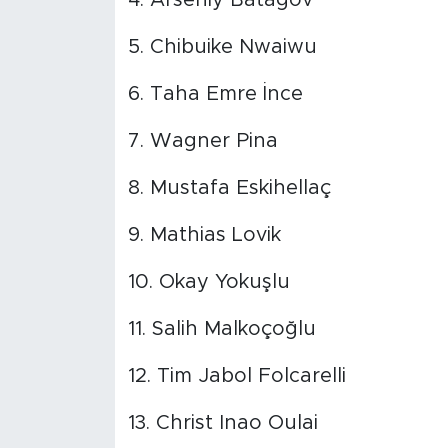
4. Arseniy Batagov
5. Chibuike Nwaiwu
6. Taha Emre İnce
7. Wagner Pina
8. Mustafa Eskihellaç
9. Mathias Lovik
10. Okay Yokuşlu
11. Salih Malkoçoğlu
12. Tim Jabol Folcarelli
13. Christ Inao Oulai