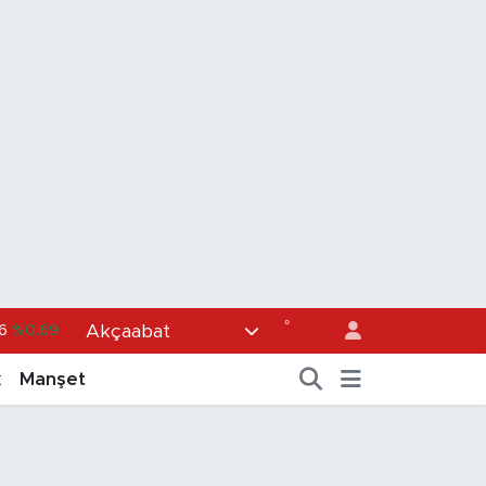
°
Akçaabat
6
%0.06
0
%0.02
k
Manşet
98
%0.2
4
%0.32