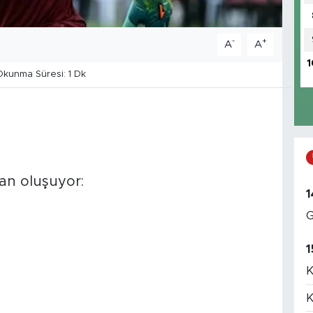
-
+
A
A
1
kunma Süresi: 1 Dk
an oluşuyor:
1
G
1
K
K