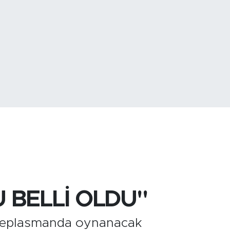
768
%48
6
%0.69
BELLİ OLDU"
a deplasmanda oynanacak