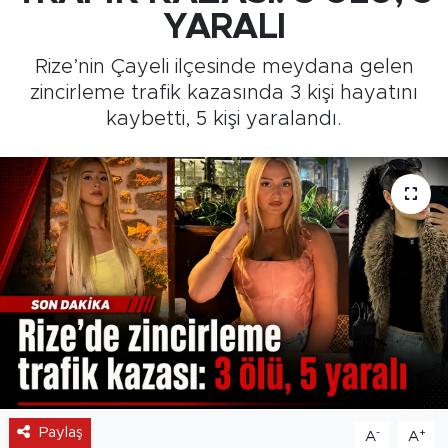
YARALI
Medya
Rize’nin Çayeli ilçesinde meydana gelen
Sağlık
zincirleme trafik kazasında 3 kişi hayatını
kaybetti, 5 kişi yaralandı.
Siyaset
Teknoloji
GURBETTEN SILAYA
Foto Galeri
Köşe Yazarları
Manşet
Paylaş
-
+
A
A
Ulusal Son Dakika Haberleri