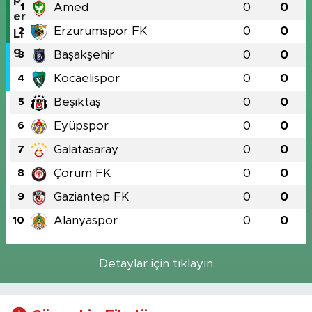
Amed
0
0
1
Erzurumspor FK
0
0
2
Başakşehir
0
0
3
Kocaelispor
0
0
4
Beşiktaş
0
0
5
Eyüpspor
0
0
6
Galatasaray
0
0
7
Çorum FK
0
0
8
Gaziantep FK
0
0
9
Alanyaspor
0
0
10
Detaylar için tıklayın