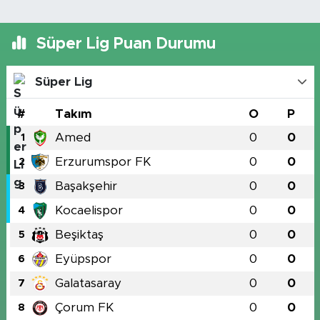
Süper Lig Puan Durumu
Süper Lig
#
Takım
O
P
Amed
0
0
1
Erzurumspor FK
0
0
2
Başakşehir
0
0
3
Kocaelispor
0
0
4
Beşiktaş
0
0
5
Eyüpspor
0
0
6
Galatasaray
0
0
7
Çorum FK
0
0
8