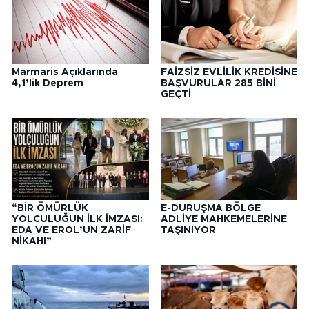
Marmaris Açıklarında
FAİZSİZ EVLİLİK KREDİSİNE
4,1’lik Deprem
BAŞVURULAR 285 BİNİ
GEÇTİ
“BİR ÖMÜRLÜK
E-DURUŞMA BÖLGE
YOLCULUĞUN İLK İMZASI:
ADLİYE MAHKEMELERİNE
EDA VE EROL’UN ZARİF
TAŞINIYOR
NİKAHI”