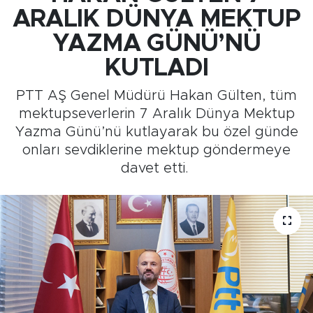
ARALIK DÜNYA MEKTUP
Medya
YAZMA GÜNÜ’NÜ
Sağlık
KUTLADI
PTT AŞ Genel Müdürü Hakan Gülten, tüm
Siyaset
mektupseverlerin 7 Aralık Dünya Mektup
Yazma Günü’nü kutlayarak bu özel günde
Teknoloji
onları sevdiklerine mektup göndermeye
davet etti.
GURBETTEN SILAYA
Foto Galeri
Köşe Yazarları
Manşet
Ulusal Son Dakika Haberleri