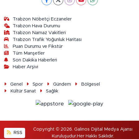
Trabzon Nöbetçi Eczaneler
Trabzon Hava Durumu
Trabzon Namaz Vakitleri
Trabzon Trafik Yoğunluk Haritası
Puan Durumu ve Fikstür
Tüm Manşetler
Son Dakika Haberleri
Haber Arşivi
Genel
Spor
Gündem
Bölgesel
Kültür Sanat
Sağlık
Copyright © 2026. Galinos Dijital Medya Ajansı
RSS
Kuruluşudur.Her Hakkı Saklıdır.