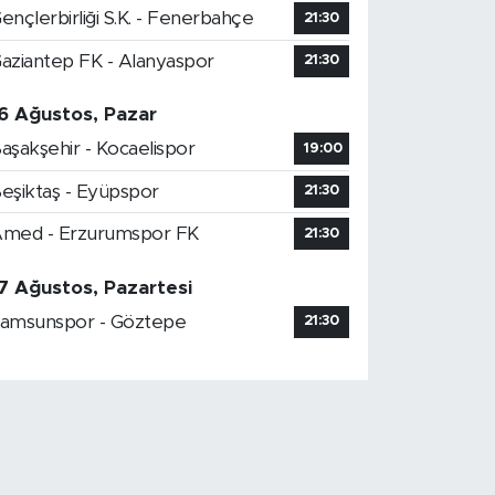
ençlerbirliği S.K. - Fenerbahçe
21:30
aziantep FK - Alanyaspor
21:30
6 Ağustos, Pazar
aşakşehir - Kocaelispor
19:00
eşiktaş - Eyüpspor
21:30
med - Erzurumspor FK
21:30
7 Ağustos, Pazartesi
amsunspor - Göztepe
21:30