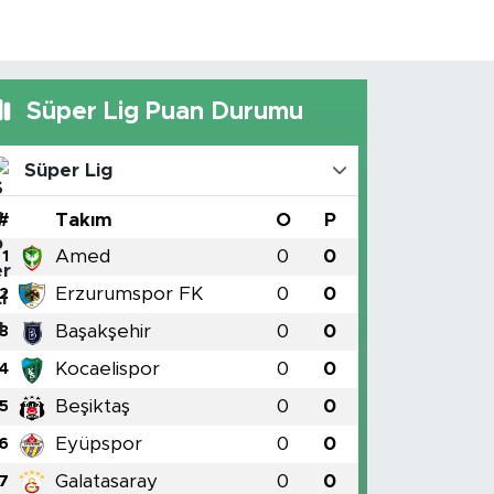
Süper Lig Puan Durumu
Süper Lig
#
Takım
O
P
Amed
0
0
1
Erzurumspor FK
0
0
2
Başakşehir
0
0
3
Kocaelispor
0
0
4
Beşiktaş
0
0
5
Eyüpspor
0
0
6
Galatasaray
0
0
7