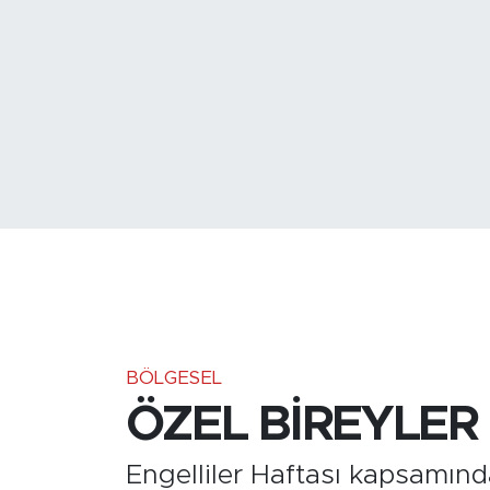
Medya
Sağlık
Siyaset
Teknoloji
GURBETTEN SILAYA
Foto Galeri
Köşe Yazarları
BÖLGESEL
ÖZEL BİREYLER
Manşet
Engelliler Haftası kapsamınd
Ulusal Son Dakika Haberleri