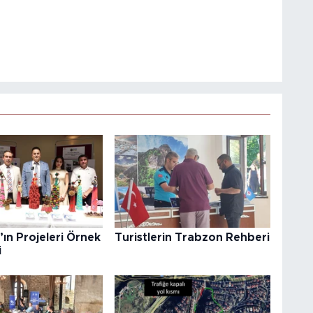
’ın Projeleri Örnek
Turistlerin Trabzon Rehberi
i