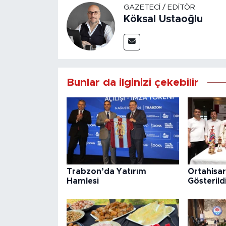
GAZETECI / EDITÖR
Köksal Ustaoğlu
Bunlar da ilginizi çekebilir
Trabzon’da Yatırım
Ortahisar
Hamlesi
Gösterild