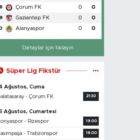
Çorum FK
0
0
8
Gaziantep FK
0
0
9
Alanyaspor
0
0
0
Detaylar için tıklayın
Süper Lig Fikstür
4 Ağustos, Cuma
alatasaray - Çorum FK
21:30
5 Ağustos, Cumartesi
onyaspor - Rizespor
19:00
asımpaşa - Trabzonspor
19:00