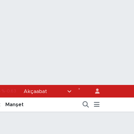
4
%-0.63
°
Akçaabat
43
%0.16
k
Manşet
%-0.02
3
%0.07
0
%0.45