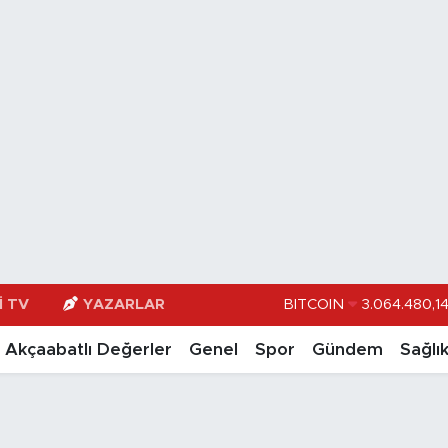
BITCOIN
3.064.480,1
I TV
YAZARLAR
DOLAR
47,71
Akçaabatlı Değerler
Genel
Spor
Gündem
Sağlı
EURO
55,0317
STERLİN
64,246
GRAM ALTIN
6510.4