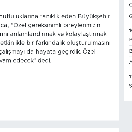
G
mutluluklarına tanıklık eden Büyükşehir
G
a, “Özel gereksinimli bireylerimizin
1
ını anlamlandırmak ve kolaylaştırmak
B
inlikle bir farkındalık oluşturulmasını
B
alışmayı da hayata geçirdik. Özel
devam edecek" dedi.
A
1
S