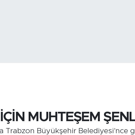
BİST100
13.
 İÇİN MUHTEŞEM ŞENL
a Trabzon Büyükşehir Belediyesi'nce ger