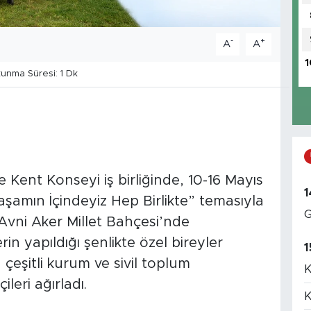
-
+
A
A
1
nma Süresi: 1 Dk
Kent Konseyi iş birliğinde, 10-16 Mayıs
1
aşamın İçindeyiz Hep Birlikte” temasıyla
G
 Avni Aker Millet Bahçesi’nde
erin yapıldığı şenlikte özel bireyler
1
 çeşitli kurum ve sivil toplum
K
ileri ağırladı.
K