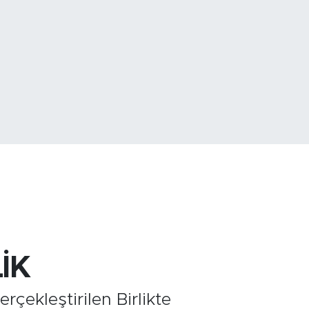
799
%70
İK
çekleştirilen Birlikte