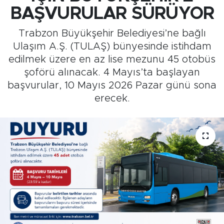
BAŞVURULAR SÜRÜYOR
Medya
Trabzon Büyükşehir Belediyesi’ne bağlı
Sağlık
Ulaşım A.Ş. (TULAŞ) bünyesinde istihdam
edilmek üzere en az lise mezunu 45 otobüs
Siyaset
şoförü alınacak. 4 Mayıs’ta başlayan
başvurular, 10 Mayıs 2026 Pazar günü sona
Teknoloji
erecek.
GURBETTEN SILAYA
Foto Galeri
Köşe Yazarları
Manşet
Ulusal Son Dakika Haberleri