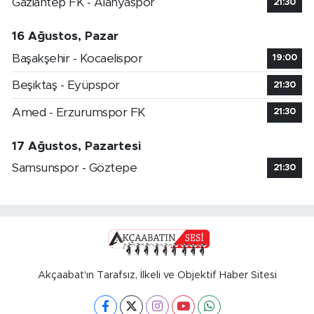
Gaziantep FK - Alanyaspor
21:30
16 Ağustos, Pazar
Başakşehir - Kocaelispor
19:00
Beşiktaş - Eyüpspor
21:30
Amed - Erzurumspor FK
21:30
17 Ağustos, Pazartesi
Samsunspor - Göztepe
21:30
Akçaabat'ın Tarafsız, İlkeli ve Objektif Haber Sitesi