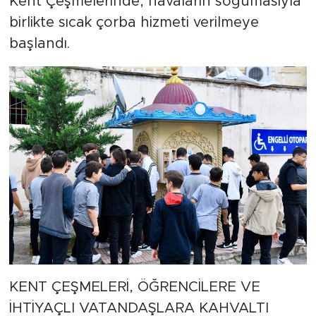
Kent Çeşmelerinde, havaların soğumasıyla
birlikte sıcak çorba hizmeti verilmeye
başlandı.
KENT ÇEŞMELERİ, ÖĞRENCİLERE VE
İHTİYAÇLI VATANDAŞLARA KAHVALTI