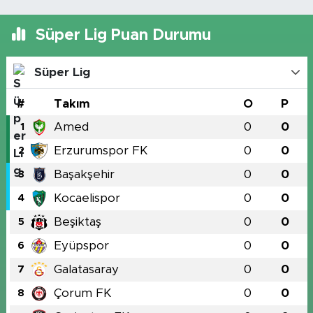
Süper Lig Puan Durumu
Süper Lig
#
Takım
O
P
Amed
0
0
1
Erzurumspor FK
0
0
2
Başakşehir
0
0
3
Kocaelispor
0
0
4
Beşiktaş
0
0
5
Eyüpspor
0
0
6
Galatasaray
0
0
7
Çorum FK
0
0
8