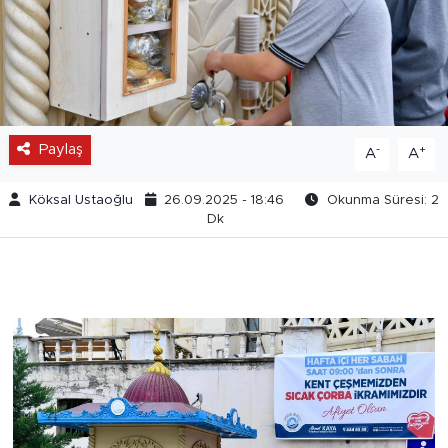
Paylaş
-
+
A
A
Köksal Ustaoğlu
26.09.2025 - 18:46
Okunma Süresi: 2
Dk