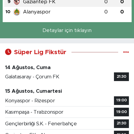
Gaziantep FK
0
0
9
Alanyaspor
0
0
10
Detaylar için tıklayın
Süper Lig Fikstür
14 Ağustos, Cuma
Galatasaray - Çorum FK
21:30
15 Ağustos, Cumartesi
Konyaspor - Rizespor
19:00
Kasımpaşa - Trabzonspor
19:00
Gençlerbirliği S.K. - Fenerbahçe
21:30