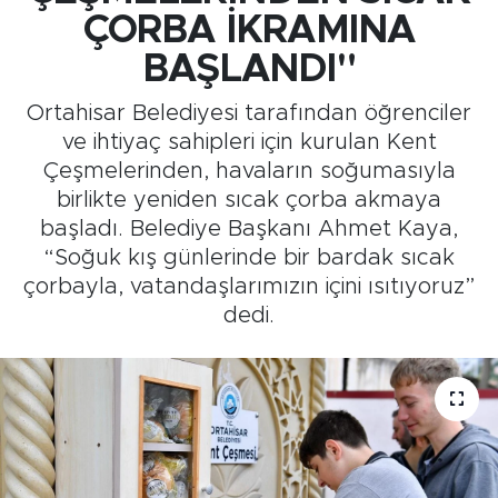
ÇORBA İKRAMINA
Medya
BAŞLANDI"
Sağlık
Ortahisar Belediyesi tarafından öğrenciler
ve ihtiyaç sahipleri için kurulan Kent
Siyaset
Çeşmelerinden, havaların soğumasıyla
birlikte yeniden sıcak çorba akmaya
Teknoloji
başladı. Belediye Başkanı Ahmet Kaya,
“Soğuk kış günlerinde bir bardak sıcak
GURBETTEN SILAYA
çorbayla, vatandaşlarımızın içini ısıtıyoruz”
dedi.
Foto Galeri
Köşe Yazarları
Manşet
Ulusal Son Dakika Haberleri