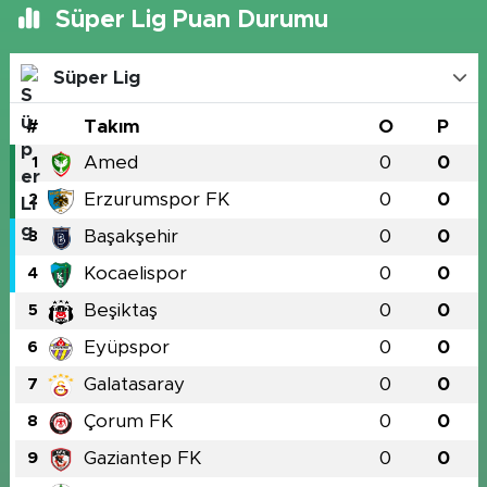
Süper Lig Puan Durumu
Süper Lig
#
Takım
O
P
Amed
0
0
1
Erzurumspor FK
0
0
2
Başakşehir
0
0
3
Kocaelispor
0
0
4
Beşiktaş
0
0
5
Eyüpspor
0
0
6
Galatasaray
0
0
7
Çorum FK
0
0
8
Gaziantep FK
0
0
9