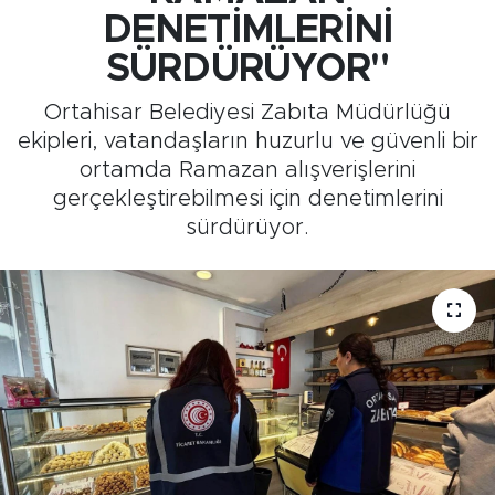
DENETİMLERİNİ
Medya
SÜRDÜRÜYOR"
Sağlık
Ortahisar Belediyesi Zabıta Müdürlüğü
ekipleri, vatandaşların huzurlu ve güvenli bir
Siyaset
ortamda Ramazan alışverişlerini
gerçekleştirebilmesi için denetimlerini
Teknoloji
sürdürüyor.
GURBETTEN SILAYA
Foto Galeri
Köşe Yazarları
Manşet
Ulusal Son Dakika Haberleri