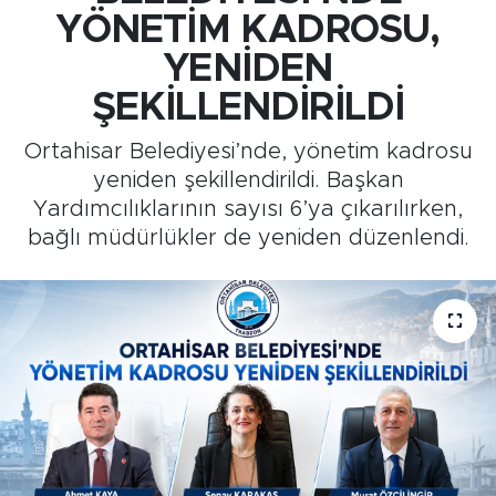
YÖNETİM KADROSU,
Medya
YENİDEN
Sağlık
ŞEKİLLENDİRİLDİ
Ortahisar Belediyesi’nde, yönetim kadrosu
Siyaset
yeniden şekillendirildi. Başkan
Yardımcılıklarının sayısı 6’ya çıkarılırken,
Teknoloji
bağlı müdürlükler de yeniden düzenlendi.
GURBETTEN SILAYA
Foto Galeri
Köşe Yazarları
Manşet
Ulusal Son Dakika Haberleri