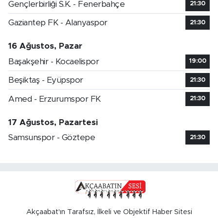
Gençlerbirliği S.K. - Fenerbahçe
21:30
Gaziantep FK - Alanyaspor
21:30
16 Ağustos, Pazar
Başakşehir - Kocaelispor
19:00
Beşiktaş - Eyüpspor
21:30
Amed - Erzurumspor FK
21:30
17 Ağustos, Pazartesi
Samsunspor - Göztepe
21:30
Akçaabat'ın Tarafsız, İlkeli ve Objektif Haber Sitesi