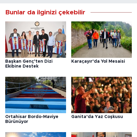
Bunlar da ilginizi çekebilir
Başkan Genç’ten Dizi
Karaçayır’da Yol Mesaisi
Ekibine Destek
Ortahisar Bordo-Maviye
Ganita’da Yaz Coşkusu
Bürünüyor