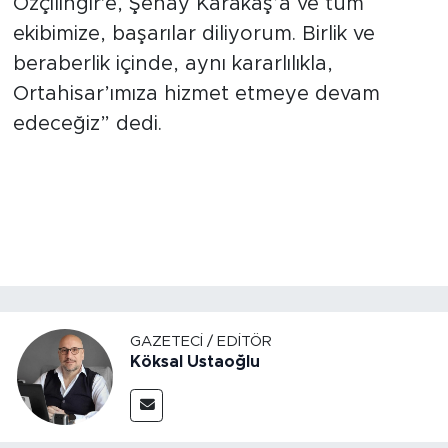
Özçilingir'e, Şenay Karakaş’a ve tüm
ekibimize, başarılar diliyorum. Birlik ve
beraberlik içinde, aynı kararlılıkla,
Ortahisar’ımıza hizmet etmeye devam
edeceğiz” dedi.
GAZETECI / EDITÖR
Köksal Ustaoğlu