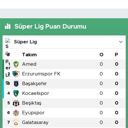
Süper Lig Puan Durumu
Süper Lig
#
Takım
O
P
Amed
0
0
1
Erzurumspor FK
0
0
2
Başakşehir
0
0
3
Kocaelispor
0
0
4
Beşiktaş
0
0
5
Eyüpspor
0
0
6
Galatasaray
0
0
7