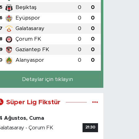
Beşiktaş
0
0
5
Eyüpspor
0
0
6
Galatasaray
0
0
7
Çorum FK
0
0
8
Gaziantep FK
0
0
9
Alanyaspor
0
0
0
Detaylar için tıklayın
Süper Lig Fikstür
4 Ağustos, Cuma
alatasaray - Çorum FK
21:30