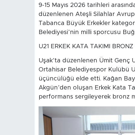
9-15 Mayıs 2026 tarihleri arasında
düzenlenen Ateşli Silahlar Avru
Tabanca Büyük Erkekler kategori
Belediyesi’nin milli sporcusu Bu
U21 ERKEK KATA TAKIMI BRON
Uşak’ta düzenlenen Ümit Genç U2
Ortahisar Belediyespor Kulübü U
üçüncülüğü elde etti. Kağan Bay
Akgün’den oluşan Erkek Kata Tak
performans sergileyerek bronz 