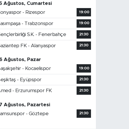
5 Ağustos, Cumartesi
onyaspor - Rizespor
19:00
asımpaşa - Trabzonspor
19:00
ençlerbirliği S.K. - Fenerbahçe
21:30
aziantep FK - Alanyaspor
21:30
6 Ağustos, Pazar
aşakşehir - Kocaelispor
19:00
eşiktaş - Eyüpspor
21:30
med - Erzurumspor FK
21:30
7 Ağustos, Pazartesi
amsunspor - Göztepe
21:30