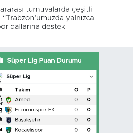
ararası turnuvalarda çeşitli
a, “Trabzon’umuzda yalnızca
por dallarına destek
Süper Lig Puan Durumu
Süper Lig
#
Takım
O
P
Amed
0
0
1
Erzurumspor FK
0
0
2
Başakşehir
0
0
3
Kocaelispor
0
0
4