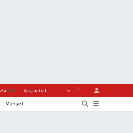
°
Akçaabat
06
%0.17
2
%0.27
k
Manşet
6
%0.35
9
%2.59