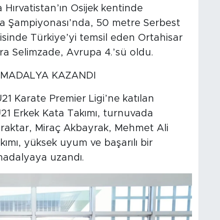
 Hırvatistan’ın Osijek kentinde
pa Şampiyonası’nda, 50 metre Serbest
sinde Türkiye’yi temsil eden Ortahisar
ğra Selimzade, Avrupa 4.’sü oldu.
Z MADALYA KAZANDI
1 Karate Premier Ligi’ne katılan
21 Erkek Kata Takımı, turnuvada
raktar, Miraç Akbayrak, Mehmet Ali
ımı, yüksek uyum ve başarılı bir
madalyaya uzandı.