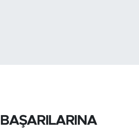
773
%-19
,42
%1.2
 BAŞARILARINA