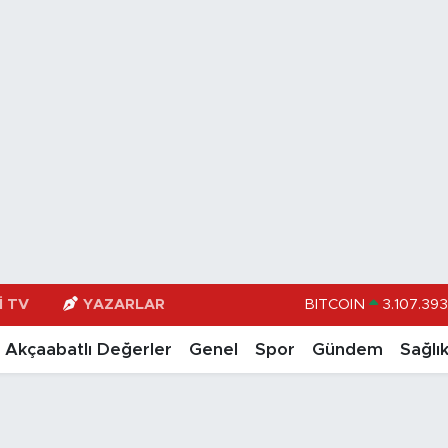
I TV
YAZARLAR
DOLAR
47,71
EURO
55,165
Akçaabatlı Değerler
Genel
Spor
Gündem
Sağlı
STERLİN
64,404
GRAM ALTIN
6648.9