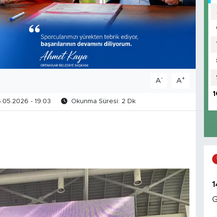
-
+
A
A
1
.05.2026 - 19:03
Okunma Süresi: 2 Dk
1
G