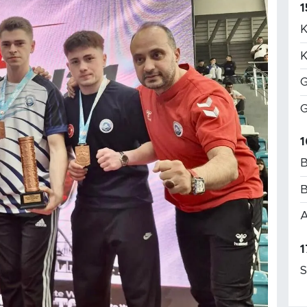
1
K
K
G
G
1
B
B
A
1
S