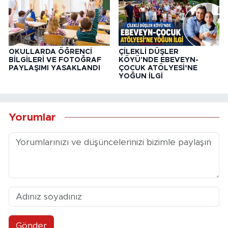
OKULLARDA ÖĞRENCİ
ÇİLEKLİ DÜŞLER
BİLGİLERİ VE FOTOĞRAF
KÖYÜ'NDE EBEVEYN-
PAYLAŞIMI YASAKLANDI
ÇOCUK ATÖLYESİ’NE
YOĞUN İLGİ
Yorumlar
Gönder