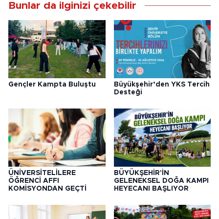
Bunlar da ilginizi çekebilir
Gençler Kampta Buluştu
Büyükşehir’den YKS Tercih
Desteği
ÜNİVERSİTELİLERE
BÜYÜKŞEHİR'İN
ÖĞRENCİ AFFI
GELENEKSEL DOĞA KAMPI
KOMİSYONDAN GEÇTİ
HEYECANI BAŞLIYOR