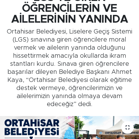
ÖĞRENCİLERİN VE
Medya
AİLELERİNİN YANINDA
Sağlık
Ortahisar Belediyesi, Liselere Geçiş Sistemi
(LGS) sınavına giren öğrencilere moral
Siyaset
vermek ve ailelerin yanında olduğunu
hissettirmek amacıyla okullarda ikram
Teknoloji
stantları kurdu. Sınava giren öğrencilere
başarılar dileyen Belediye Başkanı Ahmet
GURBETTEN SILAYA
Kaya, “Ortahisar Belediyesi olarak eğitime
destek vermeye, öğrencilerimizin ve
Foto Galeri
ailelerimizin yanında olmaya devam
edeceğiz” dedi.
Köşe Yazarları
Manşet
Ulusal Son Dakika Haberleri