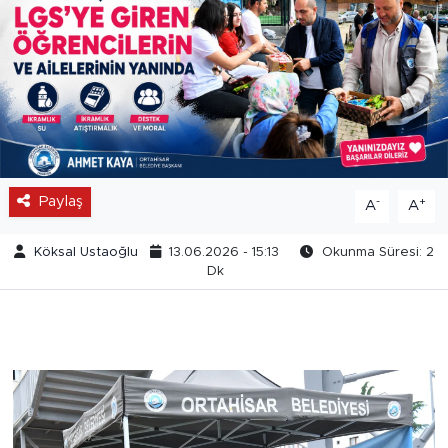
Paylaş
-
+
A
A
Köksal Ustaoğlu
13.06.2026 - 15:13
Okunma Süresi: 2
Dk