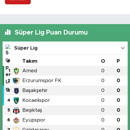
Süper Lig Puan Durumu
Süper Lig
#
Takım
O
P
Amed
0
0
1
Erzurumspor FK
0
0
2
Başakşehir
0
0
3
Kocaelispor
0
0
4
Beşiktaş
0
0
5
Eyüpspor
0
0
6
Galatasaray
0
0
7