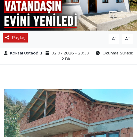
Paylaş
-
+
A
A
Köksal Ustaoğlu
02.07.2026 - 20:39
Okunma Süresi:
2 Dk