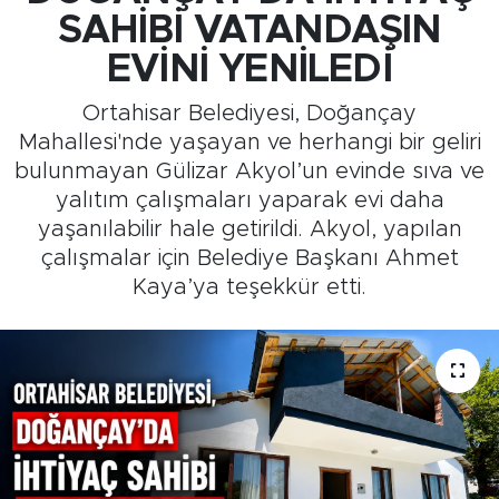
SAHİBİ VATANDAŞIN
Medya
EVİNİ YENİLEDİ
Sağlık
Ortahisar Belediyesi, Doğançay
Mahallesi'nde yaşayan ve herhangi bir geliri
Siyaset
bulunmayan Gülizar Akyol’un evinde sıva ve
yalıtım çalışmaları yaparak evi daha
Teknoloji
yaşanılabilir hale getirildi. Akyol, yapılan
çalışmalar için Belediye Başkanı Ahmet
GURBETTEN SILAYA
Kaya’ya teşekkür etti.
Foto Galeri
Köşe Yazarları
Manşet
Ulusal Son Dakika Haberleri