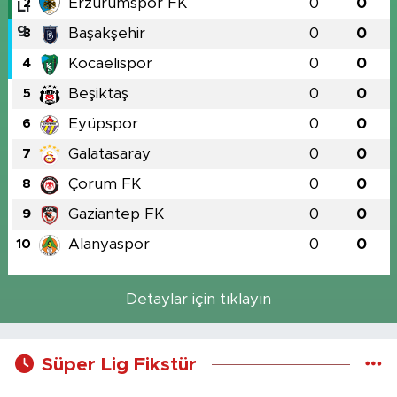
Erzurumspor FK
0
0
2
Başakşehir
0
0
3
Kocaelispor
0
0
4
Beşiktaş
0
0
5
Eyüpspor
0
0
6
Galatasaray
0
0
7
Çorum FK
0
0
8
Gaziantep FK
0
0
9
Alanyaspor
0
0
10
Detaylar için tıklayın
Süper Lig Fikstür