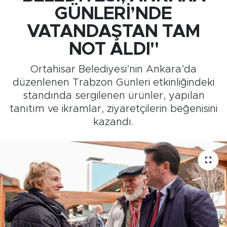
GÜNLERİ’NDE
Medya
VATANDAŞTAN TAM
Sağlık
NOT ALDI"
Ortahisar Belediyesi’nin Ankara’da
Siyaset
düzenlenen Trabzon Günleri etkinliğindeki
standında sergilenen ürünler, yapılan
Teknoloji
tanıtım ve ikramlar, ziyaretçilerin beğenisini
kazandı.
GURBETTEN SILAYA
Foto Galeri
Köşe Yazarları
Manşet
Ulusal Son Dakika Haberleri