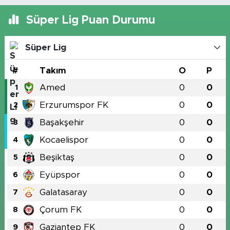
Süper Lig Puan Durumu
Süper Lig
#
Takım
O
P
Amed
0
0
1
Erzurumspor FK
0
0
2
Başakşehir
0
0
3
Kocaelispor
0
0
4
Beşiktaş
0
0
5
Eyüpspor
0
0
6
Galatasaray
0
0
7
Çorum FK
0
0
8
Gaziantep FK
0
0
9