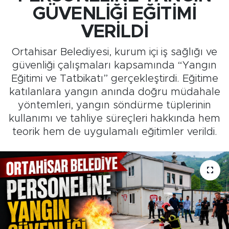
GÜVENLİĞİ EĞİTİMİ
Medya
VERİLDİ
Sağlık
Ortahisar Belediyesi, kurum içi iş sağlığı ve
güvenliği çalışmaları kapsamında “Yangın
Siyaset
Eğitimi ve Tatbikatı” gerçekleştirdi. Eğitime
katılanlara yangın anında doğru müdahale
Teknoloji
yöntemleri, yangın söndürme tüplerinin
kullanımı ve tahliye süreçleri hakkında hem
GURBETTEN SILAYA
teorik hem de uygulamalı eğitimler verildi.
Foto Galeri
Köşe Yazarları
Manşet
Ulusal Son Dakika Haberleri