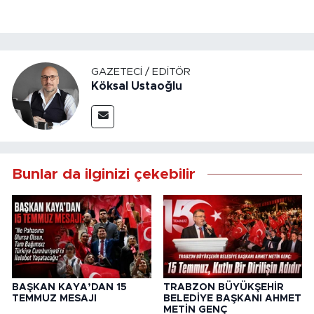
GAZETECI / EDITÖR
Köksal Ustaoğlu
Bunlar da ilginizi çekebilir
BAŞKAN KAYA’DAN 15
TRABZON BÜYÜKŞEHİR
TEMMUZ MESAJI
BELEDİYE BAŞKANI AHMET
METİN GENÇ