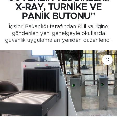
X-RAY, TURNİKE VE
Medya
PANİK BUTONU"
Sağlık
İçişleri Bakanlığı tarafından 81 il valiliğine
gönderilen yeni genelgeyle okullarda
Siyaset
güvenlik uygulamaları yeniden düzenlendi.
Teknoloji
GURBETTEN SILAYA
Foto Galeri
Köşe Yazarları
Manşet
Ulusal Son Dakika Haberleri