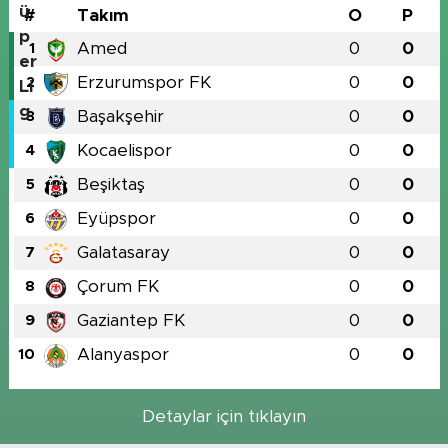
#
Takım
O
P
Amed
0
0
1
Erzurumspor FK
0
0
2
Başakşehir
0
0
3
Kocaelispor
0
0
4
Beşiktaş
0
0
5
Eyüpspor
0
0
6
Galatasaray
0
0
7
Çorum FK
0
0
8
Gaziantep FK
0
0
9
Alanyaspor
0
0
10
Detaylar için tıklayın